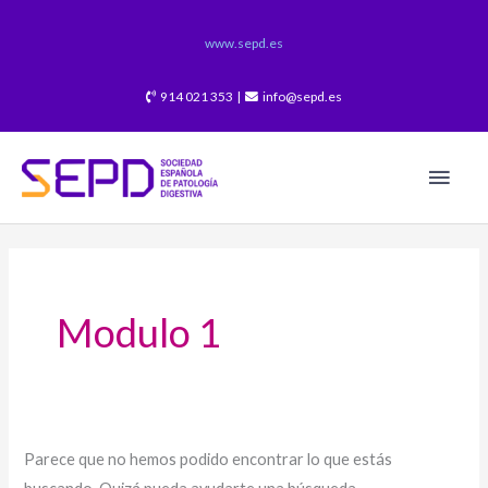
Ir
al
www.sepd.es
contenido
914 021 353 |
info@sepd.es
Men
princ
Buscar
por:
Modulo 1
Parece que no hemos podido encontrar lo que estás