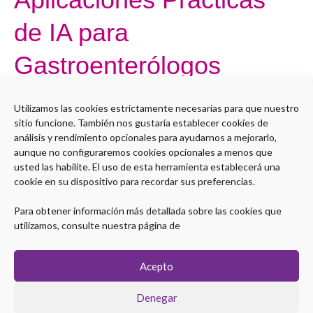
Prácticas
de IA para
de
IA
Gastroenterólogos
para
Gastroenterólogos
Por
Administrador LMS
Utilizamos las cookies estrictamente necesarias para que nuestro
sitio funcione. También nos gustaría establecer cookies de
Open to access this content
análisis y rendimiento opcionales para ayudarnos a mejorarlo,
aunque no configuraremos cookies opcionales a menos que
Leer más »
usted las habilite. El uso de esta herramienta establecerá una
cookie en su dispositivo para recordar sus preferencias.
Para obtener información más detallada sobre las cookies que
utilizamos, consulte nuestra página de
Acepto
Denegar