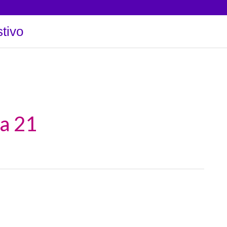
tivo
a 21