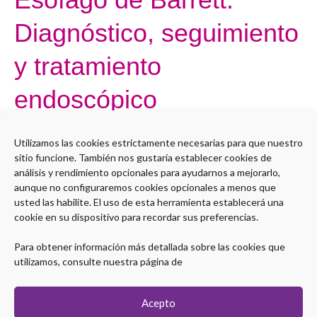
de
Diagnóstico, seguimiento
Barrett:
Diagnóstico,
y tratamiento
seguimiento
y
endoscópico
tratamiento
endoscópico
Por
Administrador LMS
Utilizamos las cookies estrictamente necesarias para que nuestro
sitio funcione. También nos gustaría establecer cookies de
Open to access this content
análisis y rendimiento opcionales para ayudarnos a mejorarlo,
aunque no configuraremos cookies opcionales a menos que
Leer más »
usted las habilite. El uso de esta herramienta establecerá una
cookie en su dispositivo para recordar sus preferencias.
Para obtener información más detallada sobre las cookies que
utilizamos, consulte nuestra página de
Acepto