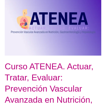
ATENEA.
Actuar,
Tratar,
Evaluar:
Prevención
Vascular
Avanzada
en
Nutrición,
Gastroenterología
Curso ATENEA. Actuar,
y
Hepatología
Tratar, Evaluar:
Prevención Vascular
Avanzada en Nutrición,