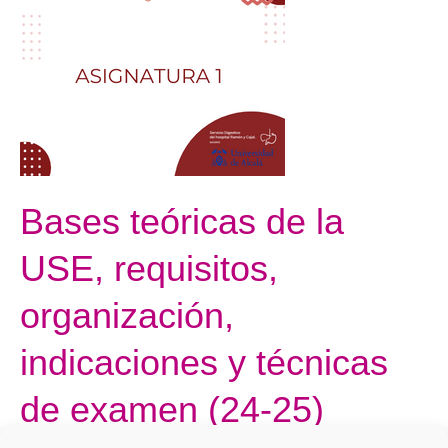
teóricas
de
la
USE,
requisitos,
organización,
indicaciones
y
Bases teóricas de la
técnicas
USE, requisitos,
de
examen
organización,
(24-
25)
indicaciones y técnicas
de examen (24-25)