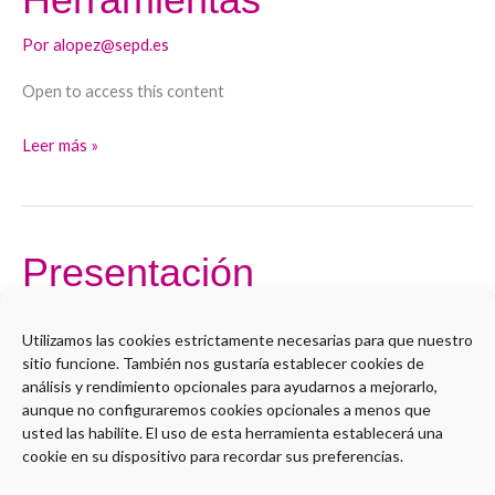
Por
alopez@sepd.es
Open to access this content
Leer más »
Presentación
Presentación
Por
alopez@sepd.es
Utilizamos las cookies estrictamente necesarias para que nuestro
sitio funcione. También nos gustaría establecer cookies de
Open to access this content
análisis y rendimiento opcionales para ayudarnos a mejorarlo,
aunque no configuraremos cookies opcionales a menos que
Leer más »
usted las habilite. El uso de esta herramienta establecerá una
cookie en su dispositivo para recordar sus preferencias.