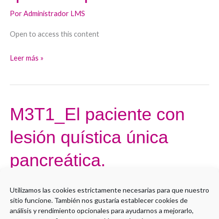
quísticas
Por
Administrador LMS
pancreáticas.
Open to access this content
Leer más »
M3T1_El paciente con
M3T1_El
paciente
lesión quística única
con
lesión
pancreática.
quística
única
Por
Administrador LMS
pancreática.
Utilizamos las cookies estrictamente necesarias para que nuestro
sitio funcione. También nos gustaría establecer cookies de
Open to access this content
análisis y rendimiento opcionales para ayudarnos a mejorarlo,