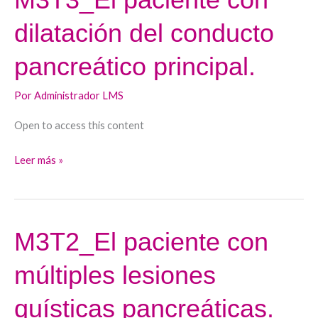
paciente
dilatación del conducto
con
dilatación
pancreático principal.
del
conducto
Por
Administrador LMS
pancreático
Open to access this content
principal.
Leer más »
M3T2_El paciente con
M3T2_El
paciente
múltiples lesiones
con
múltiples
quísticas pancreáticas.
lesiones