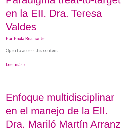
treat-
en la EII. Dra. Teresa
to-
target
Valdes
en
la
Por
Paula Beamonte
EII.
Open to access this content
Dra.
Teresa
Leer más »
Valdes
Enfoque multidisciplinar
Enfoque
multidisciplinar
en el manejo de la EII.
en
el
Dra. Mariló Martín Arranz
manejo