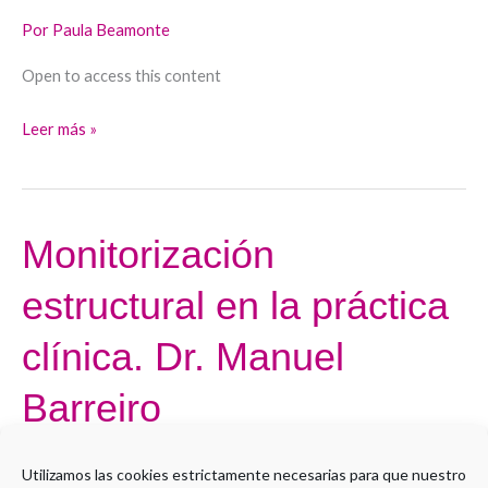
de
Por
Paula Beamonte
la
Open to access this content
EII.
Dra.
Leer más »
Mariló
Martín
Arranz
Monitorización
Monitorización
estructural
estructural en la práctica
en
la
clínica. Dr. Manuel
práctica
clínica.
Barreiro
Dr.
Manuel
Por
Paula Beamonte
Utilizamos las cookies estrictamente necesarias para que nuestro
Barreiro