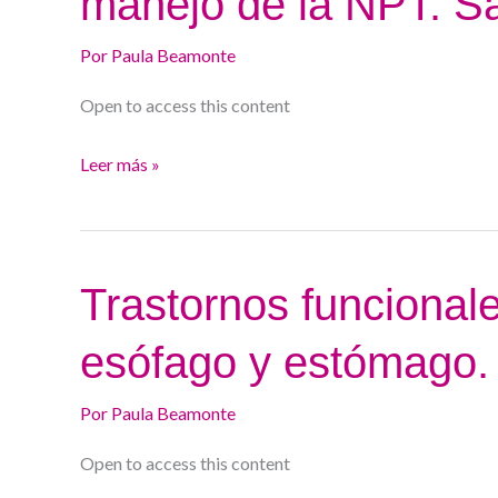
manejo de la NPT. S
vías
Por
Paula Beamonte
y
manejo
Open to access this content
de
la
Leer más »
NPT.
Sara
Méndez
Trastornos
Trastornos funcional
funcionales
esófago y estómago.
y
motores
Por
Paula Beamonte
del
esófago
Open to access this content
y