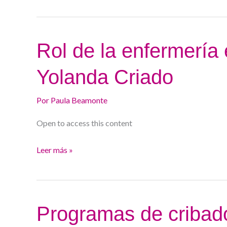
Ana
María
Rodríguez
Rol
Rol de la enfermería 
de
Yolanda Criado
la
enfermería
Por
Paula Beamonte
en
ecografía
Open to access this content
digestiva.
Yolanda
Leer más »
Criado
Programas
Programas de cribad
de