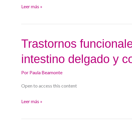
estómago.
Leer más »
Ana
María
Rodríguez
Trastornos
Trastornos funcional
funcionales
intestino delgado y 
y
motores
Por
Paula Beamonte
del
intestino
Open to access this content
delgado
y
Leer más »
colon.
Sara
Méndez