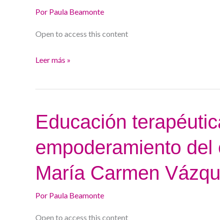
Definición.
Por
Paula Beamonte
Fisiología.
Open to access this content
Clasificación
de
Leer más »
Roma.
Sara
Méndez
y
Educación
Educación terapéutica
Ana
terapéutica
María
empoderamiento del ce
dirigida
Rodríguez
al
María Carmen Vázq
empoderamiento
del
Por
Paula Beamonte
celiaco
y
Open to access this content