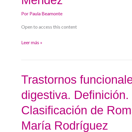
Introducción.
Por
Paula Beamonte
Manejo
dietético.
Open to access this content
Sara
Leer más »
Méndez
Trastornos
Trastornos funcionale
funcionales
digestiva. Definición.
y
de
Clasificación de Ro
la
motilidad
María Rodríguez
digestiva.