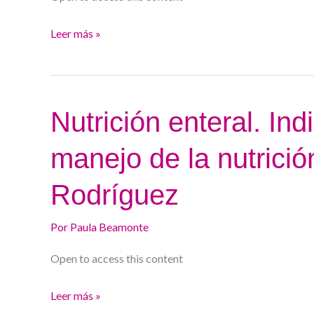
la
Leer más »
familia.
María
Carmen
Vázquez
Nutrición
Nutrición enteral. In
enteral.
manejo de la nutrició
Indicaciones,
sondas
Rodríguez
y
manejo
Por
Paula Beamonte
de
la
Open to access this content
nutrición
Leer más »
enteral.