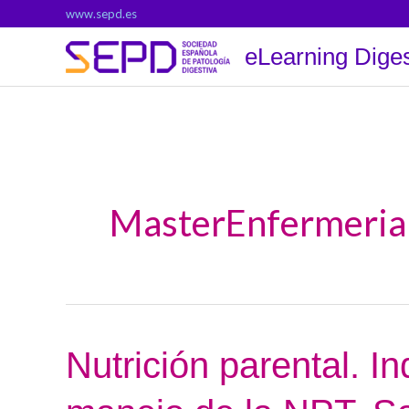
Ir
www.sepd.es
al
eLearning Diges
contenido
MasterEnfermeria
Nutrición
Nutrición parental. In
parental.
Indicaciones,