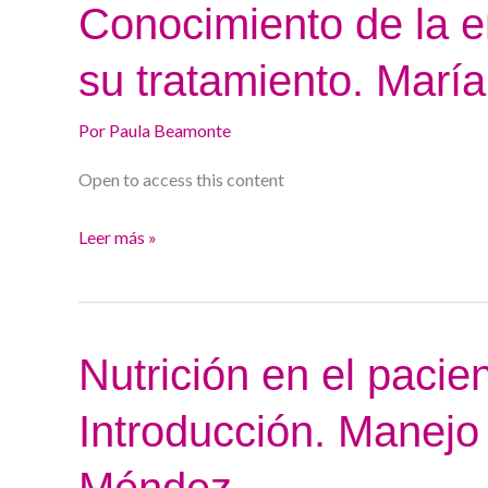
Conocimiento
Conocimiento de la e
de
su tratamiento. Mar
la
enfermedad
Por
Paula Beamonte
celiaca
y
Open to access this content
su
tratamiento.
Leer más »
María
Carmen
Vázquez
Nutrición
Nutrición en el pacien
en
Introducción. Manejo 
el
paciente
Méndez
digestivo.