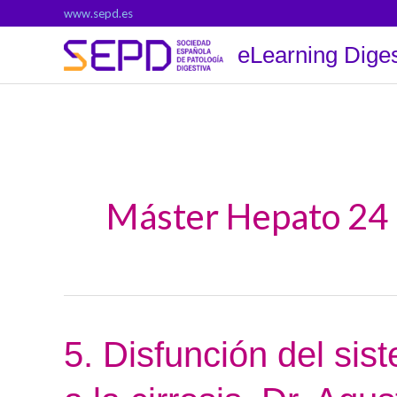
Ir
www.sepd.es
al
eLearning Diges
contenido
Máster Hepato 24
5.
5. Disfunción del si
Disfunción
del