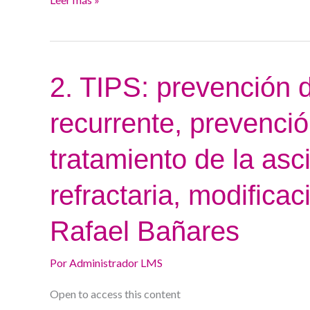
2.
2. TIPS: prevención
TIPS:
recurrente, prevenci
prevención
de
tratamiento de la asci
la
descompensación
refractaria, modificac
recurrente,
prevención
Rafael Bañares
del
resangrado,
Por
Administrador LMS
tratamiento
Open to access this content
de