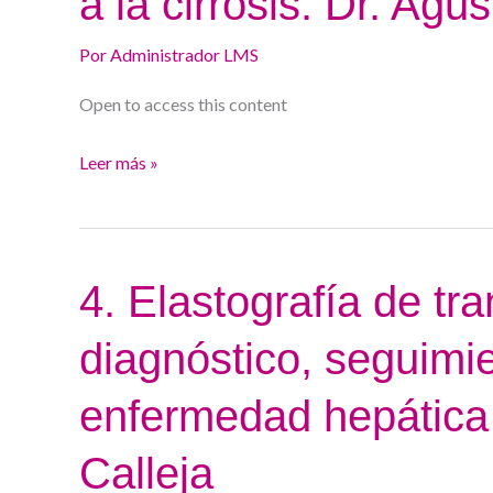
a la cirrosis. Dr. Agus
sistema
Por
Administrador LMS
inmune
asociada
Open to access this content
a
la
Leer más »
cirrosis.
Dr.
Agustín
Albillos
4.
4. Elastografía de tra
Elastografía
diagnóstico, seguimie
de
transición
enfermedad hepática 
en
el
Calleja
diagnóstico,