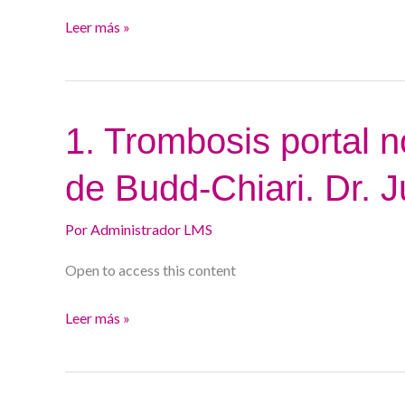
la
Leer más »
ascitis
recurrente
y
refractaria,
1.
1. Trombosis portal n
modificaciones
Trombosis
técnicas.
de Budd-Chiari. Dr. 
portal
Dr.
no
Rafael
Por
Administrador LMS
cirrótica.
Bañares
Síndrome
Open to access this content
de
Budd-
Leer más »
Chiari.
Dr.
Juan