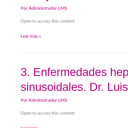
seguimiento
Por
Administrador LMS
y
Open to access this content
pronóstico
de
Leer más »
la
enfermedad
hepática
crónica.
3.
3. Enfermedades hepá
Dr.
Enfermedades
José
sinusoidales. Dr. Luis
hepáticas
Luis
porto-
Calleja
Por
Administrador LMS
sinusoidales.
Dr.
Open to access this content
Luis
Téllez
Leer más »