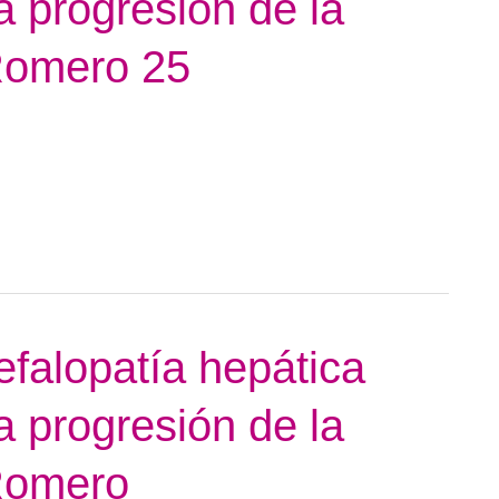
a progresión de la
 Romero 25
efalopatía hepática
a progresión de la
 Romero