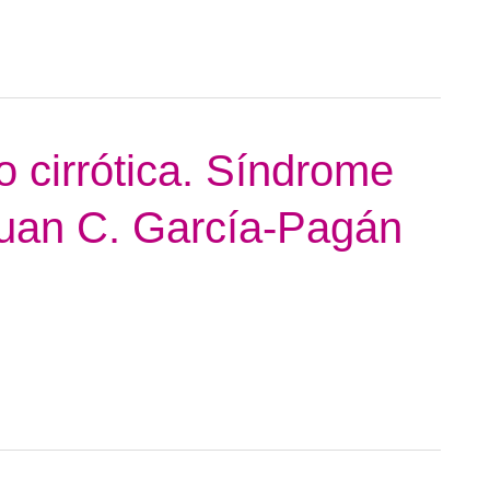
o cirrótica. Síndrome
Juan C. García-Pagán