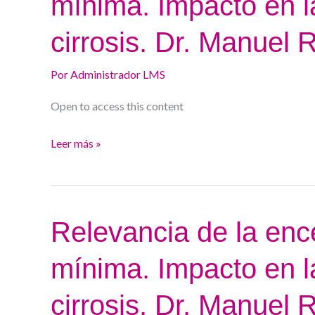
mínima. Impacto en l
de
hepática
la
crónica.
cirrosis. Dr. Manuel
encefalopatía
Dr.
hepática
Diego
Por
Administrador LMS
mínima.
Burgos
Impacto
Open to access this content
en
Leer más »
la
progresión
de
la
Relevancia
Relevancia de la enc
cirrosis.
de
Dr.
mínima. Impacto en l
la
Manuel
encefalopatía
Romero
cirrosis. Dr. Manuel
hepática
25