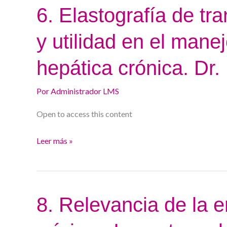
C.
6.
6. Elastografía de tra
García-
Elastografía
y utilidad en el mane
Pagán
de
transición
hepática crónica. Dr
y
otras:
Por
Administrador LMS
técnica
y
Open to access this content
utilidad
Leer más »
en
el
manejo
de
8.
8. Relevancia de la e
la
Relevancia
enfermedad