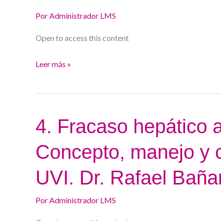
mínima.
Por
Administrador LMS
Impacto
en
Open to access this content
la
Leer más »
progresión
de
la
cirrosis.
4.
4. Fracaso hepático 
Dr.
Fracaso
Manuel
Concepto, manejo y c
hepático
Romero
agudo
UVI. Dr. Rafael Baña
sobre
crónico.
Por
Administrador LMS
Concepto,
manejo