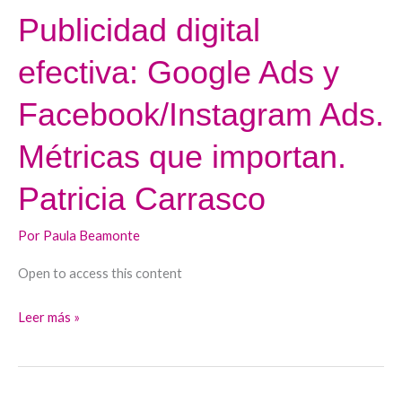
Publicidad digital
Publicidad
irrupción
digital
de
efectiva: Google Ads y
efectiva:
la
Google
IA.
Facebook/Instagram Ads.
Ads
Lorena
y
Bassas
Métricas que importan.
Facebook/Instagram
Patricia Carrasco
Ads.
Métricas
Por
Paula Beamonte
que
importan.
Open to access this content
Patricia
Carrasco
Leer más »