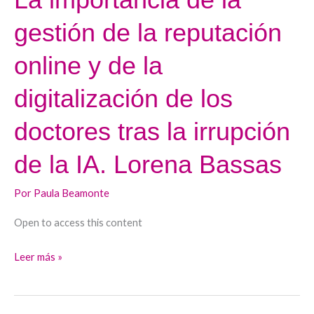
importancia
gestión de la reputación
de
la
online y de la
gestión
de
digitalización de los
la
doctores tras la irrupción
reputación
online
de la IA. Lorena Bassas
y
de
Por
Paula Beamonte
la
digitalización
Open to access this content
de
Leer más »
los
doctores
tras
la