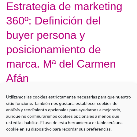
Estrategia de marketing
Estrategia
de
360º: Definición del
marketing
360º:
buyer persona y
Definición
del
posicionamiento de
buyer
marca. Mª del Carmen
persona
y
Afán
posicionamiento
de
Por
Paula Beamonte
marca.
Utilizamos las cookies estrictamente necesarias para que nuestro
Mª
sitio funcione. También nos gustaría establecer cookies de
Open to access this content
análisis y rendimiento opcionales para ayudarnos a mejorarlo,
del
aunque no configuraremos cookies opcionales a menos que
Leer más »
Carmen
usted las habilite. El uso de esta herramienta establecerá una
Afán
cookie en su dispositivo para recordar sus preferencias.