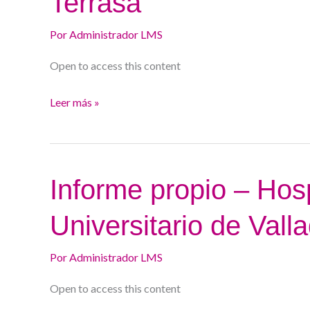
Terrasa
Consorci
Por
Administrador LMS
Sanitari
de
Open to access this content
Terrasa
Leer más »
Informe
Informe propio – Hosp
propio
Universitario de Valla
–
Hospital
Por
Administrador LMS
Clínico
Universitario
Open to access this content
de