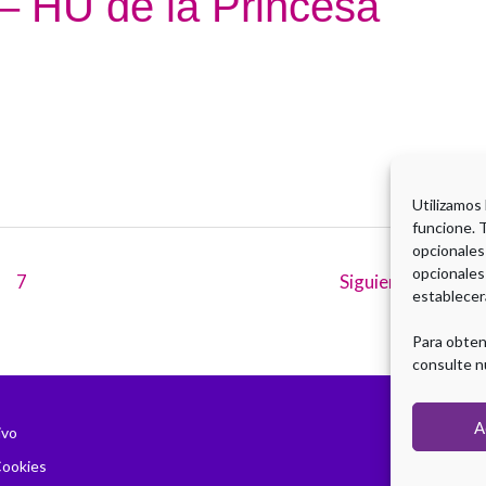
– HU de la Princesa
Utilizamos
funcione. 
opcionales
opcionales
7
Siguiente
→
establecer
Para obten
consulte n
A
ivo
Cookies