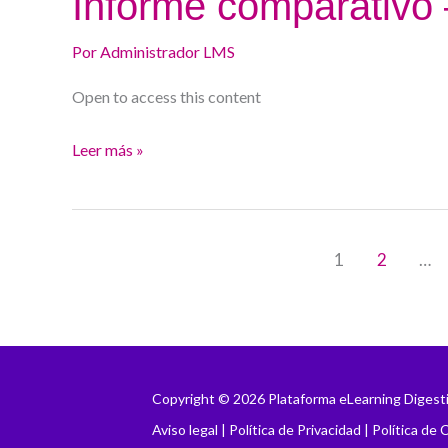
Informe comparativo 
comparativo
–
Por
Administrador LMS
HU
Open to access this content
de
la
Leer más »
Princesa
1
2
…
Copyright © 2026 Plataforma eLearning Digest
Aviso legal
|
Política de Privacidad
|
Política de 