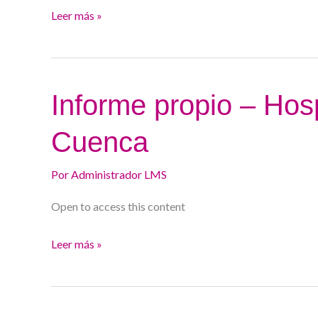
Valladolid
Leer más »
Informe
Informe propio – Hosp
propio
Cuenca
–
Hospital
Por
Administrador LMS
Universitario
de
Open to access this content
Cuenca
Leer más »