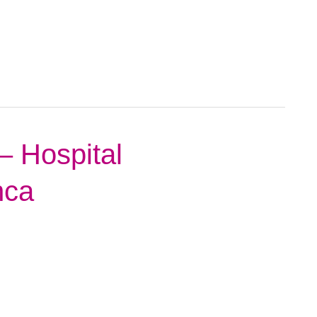
– Hospital
nca