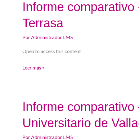
Informe
Informe comparativo 
comparativo
Terrasa
–
Consorci
Por
Administrador LMS
Sanitari
de
Open to access this content
Terrasa
Leer más »
Informe
Informe comparativo 
comparativo
Universitario de Valla
–
Hospital
Por
Administrador LMS
Clínico