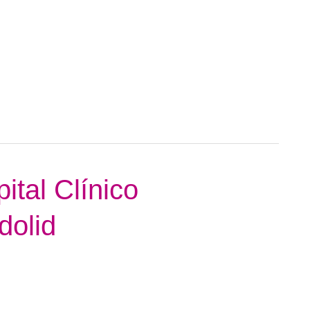
ital Clínico
dolid