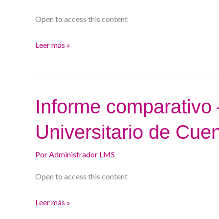
Universitario
Open to access this content
de
Valladolid
Leer más »
Informe
Informe comparativo 
comparativo
Universitario de Cue
–
Hospital
Por
Administrador LMS
Universitario
de
Open to access this content
Cuenca
Leer más »