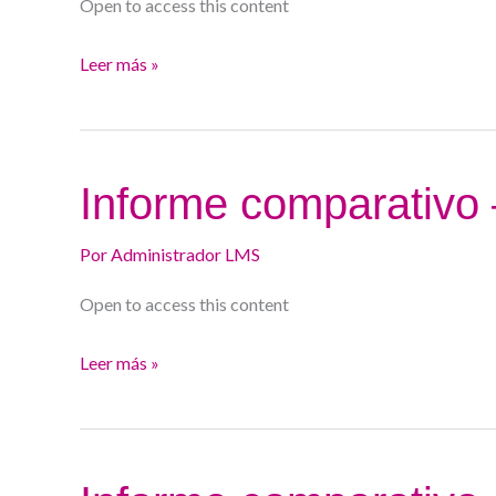
Open to access this content
Valencia
Leer más »
Informe
Informe comparativo 
comparativo
–
Por
Administrador LMS
HU
Open to access this content
del
Tajo
Leer más »
Informe