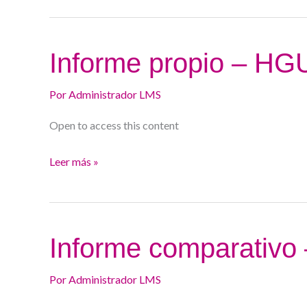
Informe
Informe propio – HG
propio
–
Por
Administrador LMS
HGU
Open to access this content
Valencia
Leer más »
Informe
Informe comparativo
comparativo
–
Por
Administrador LMS
HGU