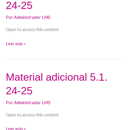
24-25
presentación
5.4.
Por
Administrador LMS
24-
25
Open to access this content
Leer más »
Material adicional 5.1.
Material
adicional
24-25
5.1.
24-
Por
Administrador LMS
25
Open to access this content
Leer más »