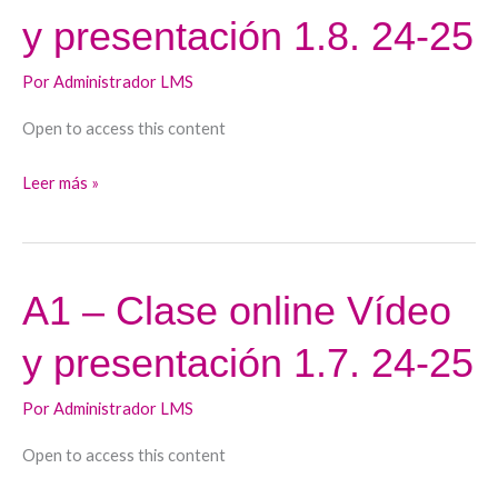
–
y presentación 1.8. 24-25
Clase
online
Por
Administrador LMS
Vídeo
y
Open to access this content
presentación
1.8.
Leer más »
24-
25
A1 – Clase online Vídeo
A1
–
y presentación 1.7. 24-25
Clase
online
Por
Administrador LMS
Vídeo
y
Open to access this content
presentación