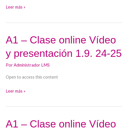
Leer más »
A1 – Clase online Vídeo
A1
–
y presentación 1.9. 24-25
Clase
online
Por
Administrador LMS
Vídeo
y
Open to access this content
presentación
1.9.
Leer más »
24-
25
A1 – Clase online Vídeo
A1