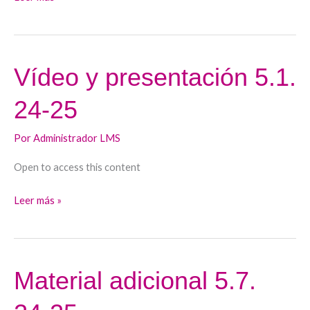
Vídeo y presentación 5.1.
Vídeo
y
24-25
presentación
5.1.
Por
Administrador LMS
24-
25
Open to access this content
Leer más »
Material adicional 5.7.
Material
adicional