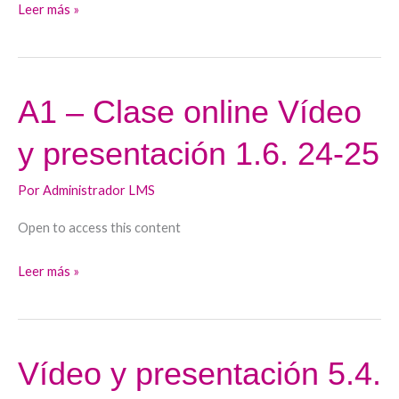
1.7.
Leer más »
24-
25
A1 – Clase online Vídeo
A1
–
y presentación 1.6. 24-25
Clase
online
Por
Administrador LMS
Vídeo
y
Open to access this content
presentación
1.6.
Leer más »
24-
25
Vídeo y presentación 5.4.
Vídeo
y