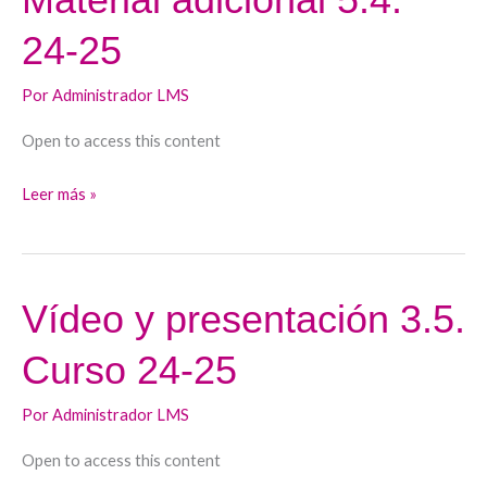
adicional
24-25
5.4.
24-
Por
Administrador LMS
25
Open to access this content
Leer más »
Vídeo y presentación 3.5.
Vídeo
y
Curso 24-25
presentación
3.5.
Por
Administrador LMS
Curso
24-
Open to access this content
25