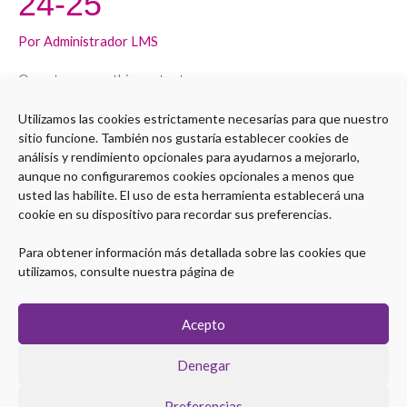
24-25
5.7.
24-
Por
Administrador LMS
25
Open to access this content
Utilizamos las cookies estrictamente necesarias para que nuestro
Leer más »
sitio funcione. También nos gustaría establecer cookies de
análisis y rendimiento opcionales para ayudarnos a mejorarlo,
aunque no configuraremos cookies opcionales a menos que
usted las habilite. El uso de esta herramienta establecerá una
cookie en su dispositivo para recordar sus preferencias.
1
2
…
11
Siguiente
→
Para obtener información más detallada sobre las cookies que
utilizamos, consulte nuestra página de
Acepto
Denegar
Preferencias