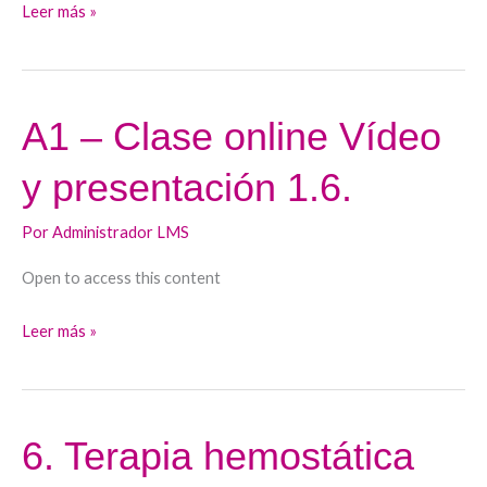
1.7.
Leer más »
A1 – Clase online Vídeo
A1
–
y presentación 1.6.
Clase
online
Por
Administrador LMS
Vídeo
y
Open to access this content
presentación
1.6.
Leer más »
6. Terapia hemostática
6.
Terapia