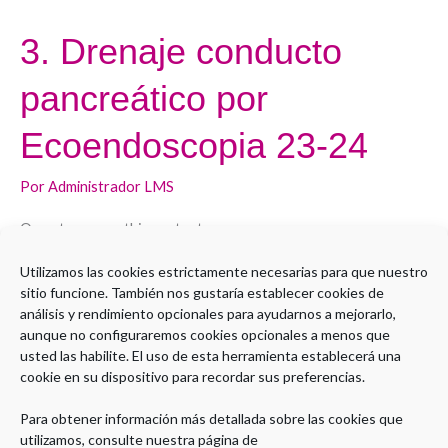
3. Drenaje conducto
3.
Drenaje
pancreático por
conducto
pancreático
Ecoendoscopia 23-24
por
Ecoendoscopia
Por
Administrador LMS
23-
Open to access this content
24
Utilizamos las cookies estrictamente necesarias para que nuestro
Leer más »
sitio funcione. También nos gustaría establecer cookies de
análisis y rendimiento opcionales para ayudarnos a mejorarlo,
aunque no configuraremos cookies opcionales a menos que
usted las habilite. El uso de esta herramienta establecerá una
cookie en su dispositivo para recordar sus preferencias.
1
2
…
11
Siguiente
→
Para obtener información más detallada sobre las cookies que
utilizamos, consulte nuestra página de