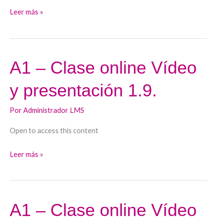
Leer más »
A1 – Clase online Vídeo
A1
–
y presentación 1.9.
Clase
online
Por
Administrador LMS
Vídeo
y
Open to access this content
presentación
1.9.
Leer más »
A1 – Clase online Vídeo
A1