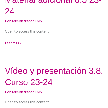
adicional
24
6.5
23-
Por
Administrador LMS
24
Open to access this content
Leer más »
Vídeo y presentación 3.8.
Vídeo
y
Curso 23-24
presentación
3.8.
Por
Administrador LMS
Curso
23-
Open to access this content
24