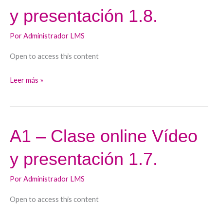
–
y presentación 1.8.
Clase
online
Por
Administrador LMS
Vídeo
y
Open to access this content
presentación
1.8.
Leer más »
A1 – Clase online Vídeo
A1
–
y presentación 1.7.
Clase
online
Por
Administrador LMS
Vídeo
y
Open to access this content
presentación