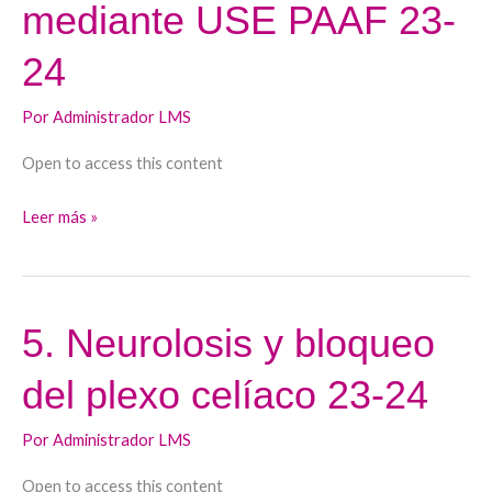
mediante USE PAAF 23-
hemostática
mediante
24
USE
PAAF
Por
Administrador LMS
23-
Open to access this content
24
Leer más »
5. Neurolosis y bloqueo
5.
Neurolosis
del plexo celíaco 23-24
y
bloqueo
Por
Administrador LMS
del
plexo
Open to access this content