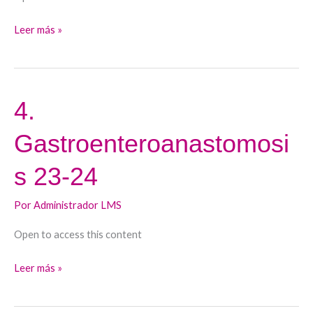
celíaco
23-
Leer más »
24
4.
4.
Gastroenteroanastomosis
Gastroenteroanastomosi
23-
24
s 23-24
Por
Administrador LMS
Open to access this content
Leer más »