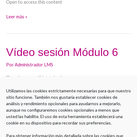
Open to access this content
Leer más »
Vídeo sesión Módulo 6
Vídeo
sesión
Por
Administrador LMS
Módulo
6
Open to access this content
Utilizamos las cookies estrictamente necesarias para que nuestro
Leer más »
sitio funcione. También nos gustaría establecer cookies de
análisis y rendimiento opcionales para ayudarnos a mejorarlo,
aunque no configuraremos cookies opcionales a menos que
usted las habilite. El uso de esta herramienta establecerá una
cookie en su dispositivo para recordar sus preferencias.
1
2
…
6
Siguiente
→
Para obtener información más detallada sobre las cookies que