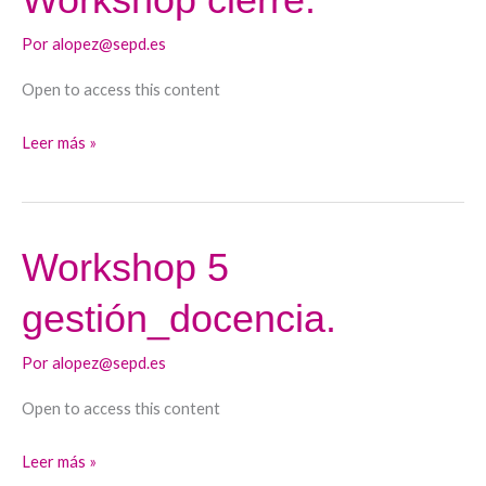
cierre.
Por
alopez@sepd.es
Open to access this content
Leer más »
Workshop 5
Workshop
5
gestión_docencia.
gestión_docencia.
Por
alopez@sepd.es
Open to access this content
Leer más »