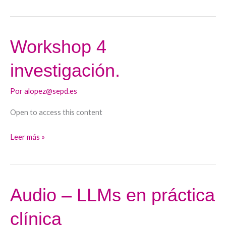
Workshop 4
Workshop
4
investigación.
investigación.
Por
alopez@sepd.es
Open to access this content
Leer más »
Audio – LLMs en práctica
Audio
–
clínica
LLMs