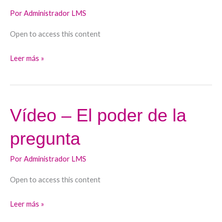
en
Por
Administrador LMS
práctica
clínica
Open to access this content
Leer más »
Vídeo – El poder de la
Vídeo
–
pregunta
El
poder
Por
Administrador LMS
de
la
Open to access this content
pregunta
Leer más »