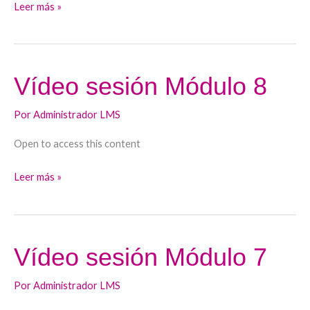
Leer más »
Vídeo sesión Módulo 8
Vídeo
sesión
Por
Administrador LMS
Módulo
8
Open to access this content
Leer más »
Vídeo sesión Módulo 7
Vídeo
sesión
Por
Administrador LMS
Módulo
7