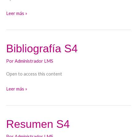
Leer más »
Bibliografía S4
Bibliografía
S4
Por
Administrador LMS
Open to access this content
Leer más »
Resumen S4
Resumen
S4
Por
Administrador LMS