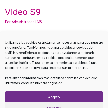
Vídeo S9
Vídeo
S9
Por
Administrador LMS
Open to access this content
Utilizamos las cookies estrictamente necesarias para que nuestro
Leer más »
sitio funcione. También nos gustaría establecer cookies de
análisis y rendimiento opcionales para ayudarnos a mejorarlo,
aunque no configuraremos cookies opcionales a menos que
usted las habilite. El uso de esta herramienta establecerá una
cookie en su dispositivo para recordar sus preferencias.
1
2
…
7
Siguiente
→
Para obtener información más detallada sobre las cookies que
utilizamos, consulte nuestra página de
Acepto
Denegar