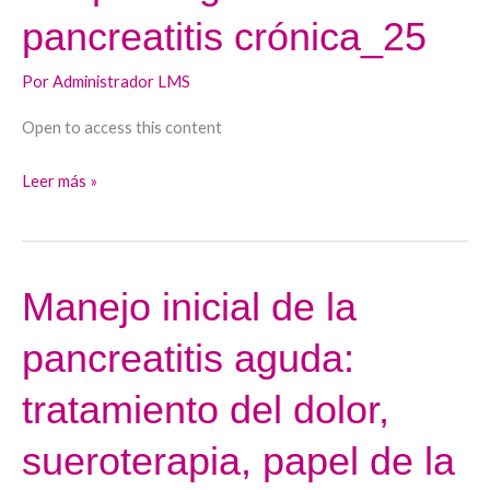
de
pancreatitis crónica_25
la
pancreatitis
Por
Administrador LMS
crónica_25
Open to access this content
Leer más »
Manejo inicial de la
Manejo
inicial
pancreatitis aguda:
de
la
tratamiento del dolor,
pancreatitis
aguda:
sueroterapia, papel de la
tratamiento