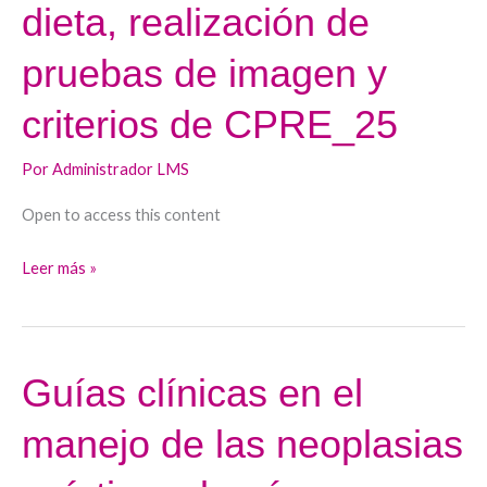
dieta, realización de
del
dolor,
pruebas de imagen y
sueroterapia,
papel
criterios de CPRE_25
de
la
Por
Administrador LMS
dieta,
Open to access this content
realización
de
Leer más »
pruebas
de
imagen
y
Guías clínicas en el
Guías
criterios
clínicas
de
manejo de las neoplasias
en
CPRE_25
el