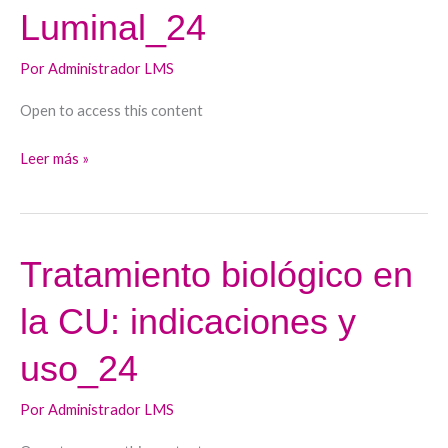
enfermedad
Luminal_24
de
Crohn
Por
Administrador LMS
Luminal_24
Open to access this content
Leer más »
Tratamiento biológico en
Tratamiento
biológico
la CU: indicaciones y
en
la
uso_24
CU:
indicaciones
Por
Administrador LMS
y