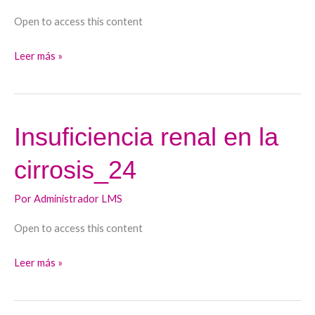
Open to access this content
Leer más »
Insuficiencia renal en la
Insuficiencia
renal
cirrosis_24
en
la
Por
Administrador LMS
cirrosis_24
Open to access this content
Leer más »