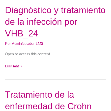
Diagnóstico y tratamiento
Diagnóstico
y
de la infección por
tratamiento
de
VHB_24
la
infección
Por
Administrador LMS
por
Open to access this content
VHB_24
Leer más »
Tratamiento de la
Tratamiento
de
enfermedad de Crohn
la