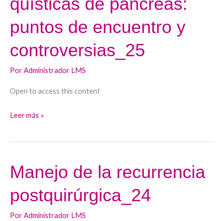
quísticas de páncreas:
manejo
de
puntos de encuentro y
las
controversias_25
neoplasias
quísticas
Por
Administrador LMS
de
páncreas:
Open to access this content
puntos
de
Leer más »
encuentro
y
controversias_25
Manejo de la recurrencia
Manejo
de
postquirúrgica_24
la
recurrencia
Por
Administrador LMS
postquirúrgica_24