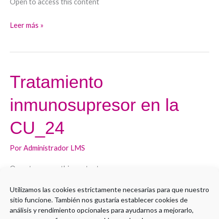
Open to access this content
uso_24
Leer más »
Tratamiento
Tratamiento
inmunosupresor
inmunosupresor en la
en
la
CU_24
CU_24
Por
Administrador LMS
Open to access this content
Utilizamos las cookies estrictamente necesarias para que nuestro
Leer más »
sitio funcione. También nos gustaría establecer cookies de
análisis y rendimiento opcionales para ayudarnos a mejorarlo,