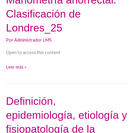
anorrectal.
Clasificación de
Clasificación
de
Londres_25
Londres_25
Por
Administrador LMS
Open to access this content
Leer más »
Definición,
Definición,
epidemiología,
epidemiología, etiología y
etiología
y
fisiopatología de la
fisiopatología