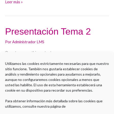
Leer más »
Presentación Tema 2
Presentación
Tema
Por
Administrador LMS
2
Open to access this content
Utilizamos las cookies estrictamente necesarias para que nuestro
Leer más »
sitio funcione. También nos gustaría establecer cookies de
análisis y rendimiento opcionales para ayudarnos a mejorarlo,
aunque no configuraremos cookies opcionales a menos que
usted las habilite. El uso de esta herramienta establecerá una
cookie en su dispositivo para recordar sus preferencias.
1
2
Siguiente
→
Para obtener información más detallada sobre las cookies que
utilizamos, consulte nuestra página de