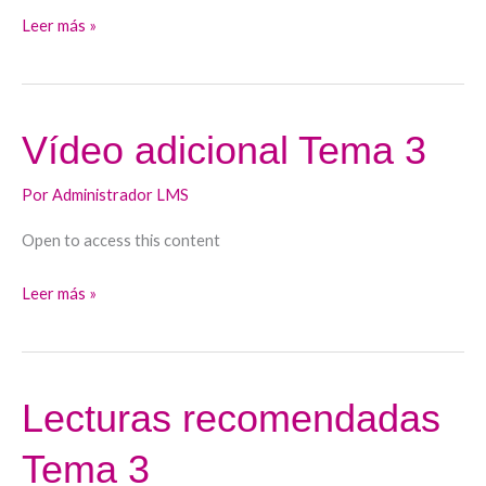
Leer más »
Vídeo adicional Tema 3
Vídeo
adicional
Por
Administrador LMS
Tema
3
Open to access this content
Leer más »
Lecturas recomendadas
Lecturas
recomendadas
Tema 3
Tema