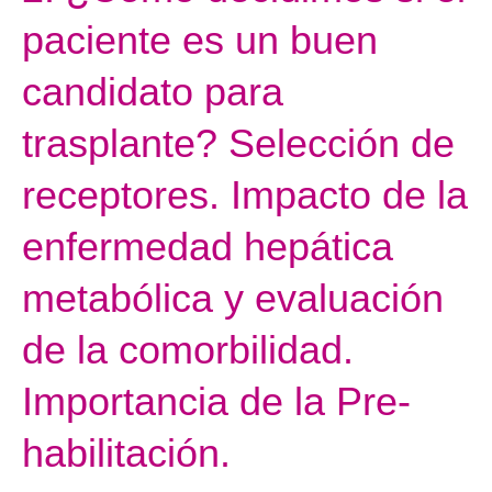
¿Cómo
paciente es un buen
decidimos
si
candidato para
el
paciente
trasplante? Selección de
es
receptores. Impacto de la
un
buen
enfermedad hepática
candidato
para
metabólica y evaluación
trasplante?
Selección
de la comorbilidad.
de
Importancia de la Pre-
receptores.
Impacto
habilitación.
de
la