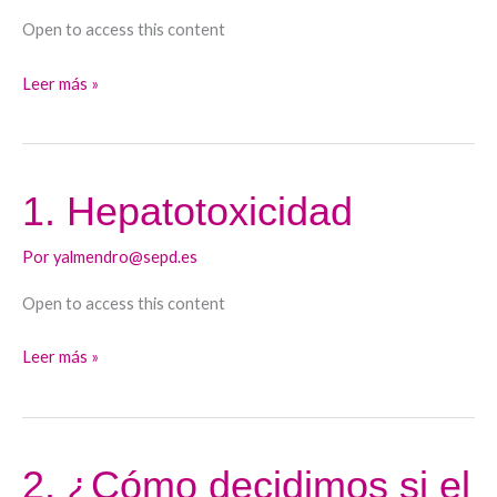
Estrategia
Open to access this content
de
vacunación
Leer más »
en
pacientes
cirróticos.
1. Hepatotoxicidad
1.
Hepatotoxicidad
Por
yalmendro@sepd.es
Open to access this content
Leer más »
2. ¿Cómo decidimos si el
2.