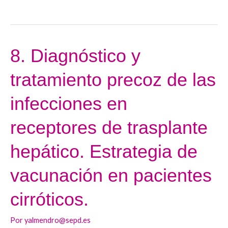
8. Diagnóstico y
8.
Diagnóstico
tratamiento precoz de las
y
tratamiento
infecciones en
precoz
de
receptores de trasplante
las
hepático. Estrategia de
infecciones
en
vacunación en pacientes
receptores
de
cirróticos.
trasplante
hepático.
Por
yalmendro@sepd.es