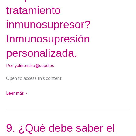
hepatólogo
tratamiento
no
inmunosupresor?
trasplantador
del
Inmunosupresión
tratamiento
inmunosupresor?
personalizada.
Inmunosupresión
personalizada.
Por
yalmendro@sepd.es
Open to access this content
Leer más »
9. ¿Qué debe saber el
9.
¿Qué