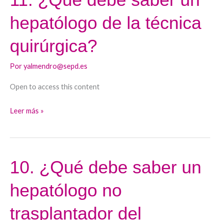
¿Qué
hepatólogo de la técnica
debe
saber
quirúrgica?
un
hepatólogo
Por
yalmendro@sepd.es
de
Open to access this content
la
técnica
Leer más »
quirúrgica?
10. ¿Qué debe saber un
10.
¿Qué
hepatólogo no
debe
saber
trasplantador del
un