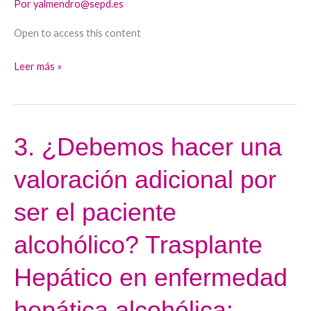
Por
yalmendro@sepd.es
enfermedad
hepática
Open to access this content
metabólica
Leer más »
y
evaluación
de
la
3. ¿Debemos hacer una
3.
comorbilidad.
¿Debemos
Importancia
valoración adicional por
hacer
de
una
la
ser el paciente
valoración
Pre-
adicional
alcohólico? Trasplante
habilitación.
por
Hepático en enfermedad
ser
el
hepática alcohólica:
paciente