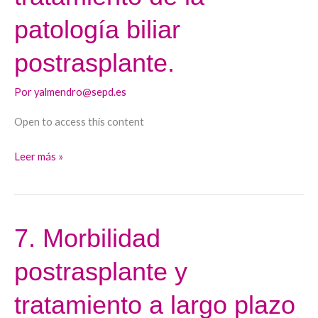
en
patología biliar
el
postrasplante.
tratamiento
de
Por
yalmendro@sepd.es
la
patología
Open to access this content
biliar
postrasplante.
Leer más »
7. Morbilidad
7.
Morbilidad
postrasplante y
postrasplante
y
tratamiento a largo plazo
tratamiento