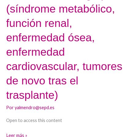
a
(síndrome metabólico,
largo
función renal,
plazo
(síndrome
enfermedad ósea,
metabólico,
función
enfermedad
renal,
enfermedad
cardiovascular, tumores
ósea,
de novo tras el
enfermedad
cardiovascular,
trasplante)
tumores
de
Por
yalmendro@sepd.es
novo
tras
Open to access this content
el
Leer más »
trasplante)