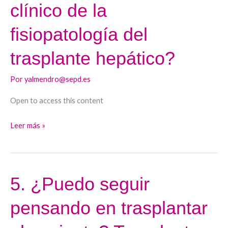
clínico de la
debe
saber
fisiopatología del
el
clínico
trasplante hepático?
de
la
Por
yalmendro@sepd.es
fisiopatología
Open to access this content
del
trasplante
Leer más »
hepático?
5. ¿Puedo seguir
5.
¿Puedo
pensando en trasplantar
seguir
pensando