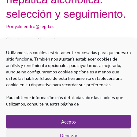
alcohólico?
selección y seguimiento.
Trasplante
Hepático
Por
yalmendro@sepd.es
en
Open to access this content
enfermedad
hepática
Utilizamos las cookies estrictamente necesarias para que nuestro
Leer más »
alcohólica:
sitio funcione. También nos gustaría establecer cookies de
selección
análisis y rendimiento opcionales para ayudarnos a mejorarlo,
aunque no configuraremos cookies opcionales a menos que
y
usted las habilite. El uso de esta herramienta establecerá una
seguimiento.
cookie en su dispositivo para recordar sus preferencias.
1
2
Siguiente
→
Para obtener información más detallada sobre las cookies que
utilizamos, consulte nuestra página de
Acepto
Denegar