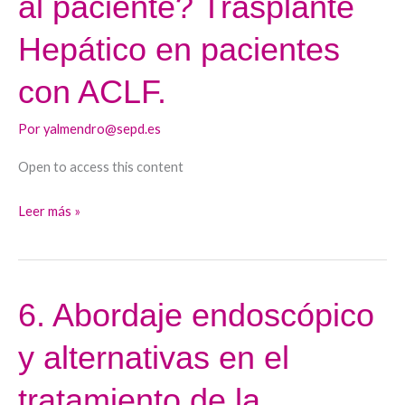
al paciente? Trasplante
en
trasplantar
Hepático en pacientes
al
con ACLF.
paciente?
Trasplante
Por
yalmendro@sepd.es
Hepático
en
Open to access this content
pacientes
con
Leer más »
ACLF.
6. Abordaje endoscópico
6.
Abordaje
y alternativas en el
endoscópico
y
tratamiento de la
alternativas