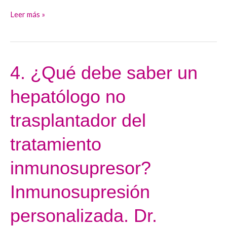
hepático.
Leer más »
Dra.
María-
Vega
Catalina
4. ¿Qué debe saber un
4.
¿Qué
hepatólogo no
debe
saber
trasplantador del
un
hepatólogo
tratamiento
no
inmunosupresor?
trasplantador
del
Inmunosupresión
tratamiento
inmunosupresor?
personalizada. Dr.
Inmunosupresión