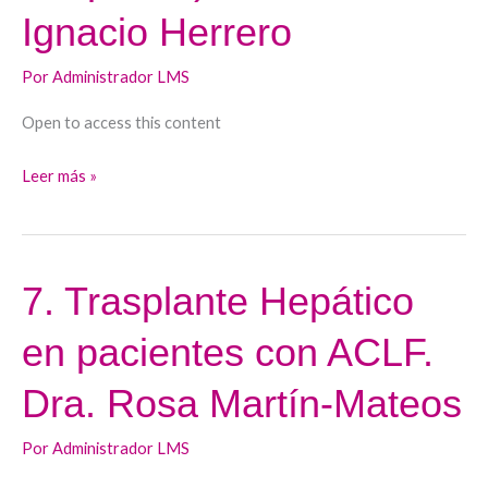
de
Ignacio Herrero
novo
tras
Por
Administrador LMS
el
Open to access this content
trasplante).
Dr.
Leer más »
José
Ignacio
Herrero
7. Trasplante Hepático
7.
Trasplante
en pacientes con ACLF.
Hepático
en
Dra. Rosa Martín-Mateos
pacientes
con
Por
Administrador LMS
ACLF.