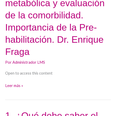
metabólica y evaluación
la
de la comorbilidad.
enfermedad
hepática
Importancia de la Pre-
metabólica
y
habilitación. Dr. Enrique
evaluación
de
Fraga
la
comorbilidad.
Por
Administrador LMS
Importancia
Open to access this content
de
la
Leer más »
Pre-
habilitación.
Dr.
Enrique
1. ¿Qué debe saber el
1.