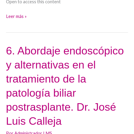
Open to access this content
Dra.
Rosa
Leer más »
Martín-
Mateos
6. Abordaje endoscópico
6.
Abordaje
y alternativas en el
endoscópico
y
tratamiento de la
alternativas
en
patología biliar
el
postrasplante. Dr. José
tratamiento
de
Luis Calleja
la
patología
Por
Administrador LMS