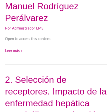
personalizada.
Manuel Rodríguez
Dr.
Perálvarez
Manuel
Rodríguez
Por
Administrador LMS
Perálvarez
Open to access this content
Leer más »
2. Selección de
2.
Selección
receptores. Impacto de la
de
receptores.
enfermedad hepática
Impacto
de