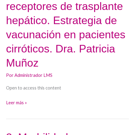
de
receptores de trasplante
las
hepático. Estrategia de
infecciones
en
vacunación en pacientes
receptores
de
cirróticos. Dra. Patricia
trasplante
hepático.
Muñoz
Estrategia
de
Por
Administrador LMS
vacunación
Open to access this content
en
pacientes
Leer más »
cirróticos.
Dra.
Patricia
Muñoz
8.