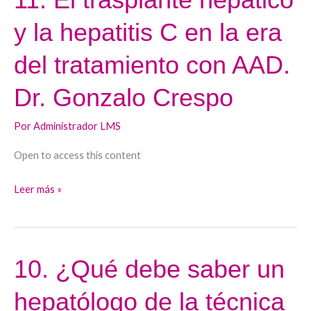
El
y la hepatitis C en la era
trasplante
hepático
del tratamiento con AAD.
y
la
Dr. Gonzalo Crespo
hepatitis
C
Por
Administrador LMS
en
Open to access this content
la
era
Leer más »
del
tratamiento
con
AAD.
10. ¿Qué debe saber un
10.
Dr.
¿Qué
Gonzalo
hepatólogo de la técnica
debe
Crespo