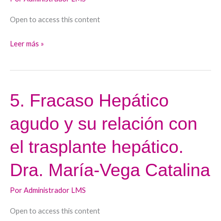
biliar
postrasplante.
Open to access this content
Dr.
Leer más »
José
Luis
Calleja
5. Fracaso Hepático
5.
Fracaso
agudo y su relación con
Hepático
agudo
el trasplante hepático.
y
su
Dra. María-Vega Catalina
relación
con
Por
Administrador LMS
el
Open to access this content
trasplante