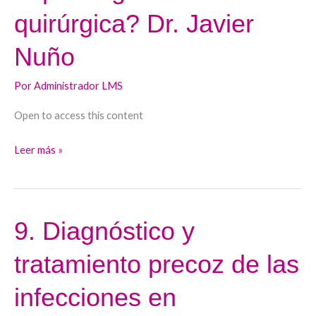
saber
quirúrgica? Dr. Javier
un
hepatólogo
Nuño
de
la
Por
Administrador LMS
técnica
Open to access this content
quirúrgica?
Dr.
Leer más »
Javier
Nuño
9. Diagnóstico y
9.
Diagnóstico
tratamiento precoz de las
y
tratamiento
infecciones en
precoz