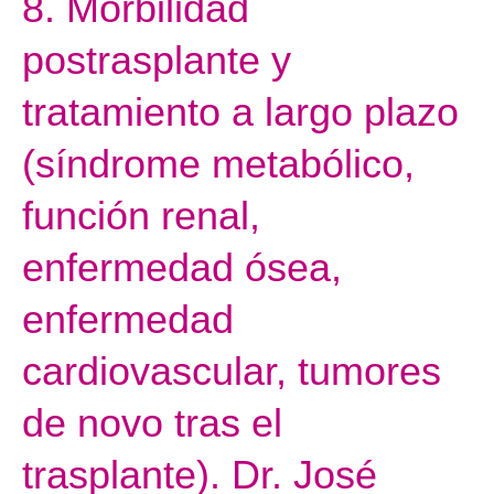
8. Morbilidad
Morbilidad
postrasplante y
postrasplante
y
tratamiento a largo plazo
tratamiento
a
(síndrome metabólico,
largo
función renal,
plazo
(síndrome
enfermedad ósea,
metabólico,
función
enfermedad
renal,
enfermedad
cardiovascular, tumores
ósea,
de novo tras el
enfermedad
cardiovascular,
trasplante). Dr. José
tumores