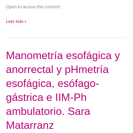
Open to access this content
Leer más »
Manometría esofágica y
Manometría
esofágica
anorrectal y pHmetría
y
anorrectal
esofágica, esófago-
y
pHmetría
gástrica e IIM-Ph
esofágica,
ambulatorio. Sara
esófago-
gástrica
Matarranz
e
IIM-