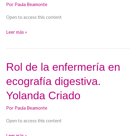
Por
Paula Beamonte
Ph
ambulatorio.
Open to access this content
Sara
Leer más »
Matarranz
Rol de la enfermería en
Rol
de
ecografía digestiva.
la
enfermería
Yolanda Criado
en
ecografía
Por
Paula Beamonte
digestiva.
Open to access this content
Yolanda
Criado
Leer más »