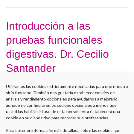
Introducción a las
Introducción
a
pruebas funcionales
las
pruebas
digestivas. Dr. Cecilio
funcionales
digestivas.
Santander
Dr.
Cecilio
Por
Paula Beamonte
Utilizamos las cookies estrictamente necesarias para que nuestro
Santander
sitio funcione. También nos gustaría establecer cookies de
Open to access this content
análisis y rendimiento opcionales para ayudarnos a mejorarlo,
aunque no configuraremos cookies opcionales a menos que
Leer más »
usted las habilite. El uso de esta herramienta establecerá una
cookie en su dispositivo para recordar sus preferencias.
Para obtener información más detallada sobre las cookies que