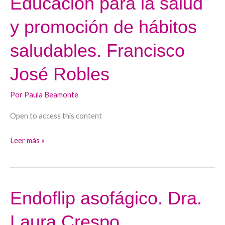
Educación para la salud
para
y promoción de hábitos
la
salud
saludables. Francisco
y
promoción
José Robles
de
hábitos
Por
Paula Beamonte
saludables.
Open to access this content
Francisco
José
Leer más »
Robles
Endoflip asofágico. Dra.
Endoflip
asofágico.
Laura Crespo
Dra.