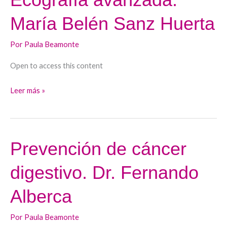
avanzada.
María Belén Sanz Huerta
María
Belén
Por
Paula Beamonte
Sanz
Huerta
Open to access this content
Leer más »
Prevención de cáncer
Prevención
de
digestivo. Dr. Fernando
cáncer
digestivo.
Alberca
Dr.
Fernando
Por
Paula Beamonte
Alberca