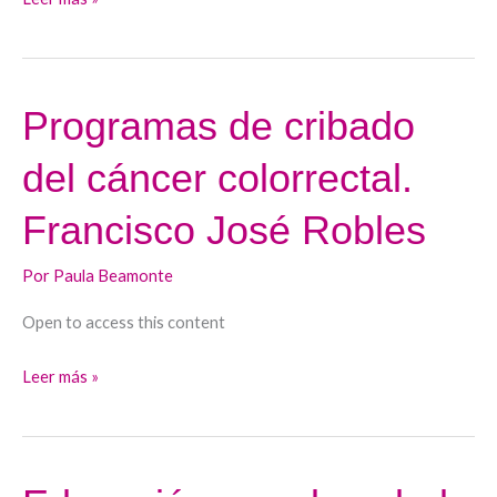
Programas de cribado
Programas
de
del cáncer colorrectal.
cribado
del
Francisco José Robles
cáncer
colorrectal.
Por
Paula Beamonte
Francisco
Open to access this content
José
Robles
Leer más »
Educación