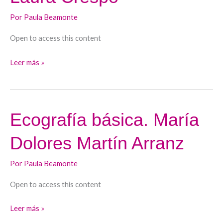
Laura
Por
Paula Beamonte
Crespo
Open to access this content
Leer más »
Ecografía básica. María
Ecografía
básica.
Dolores Martín Arranz
María
Dolores
Por
Paula Beamonte
Martín
Arranz
Open to access this content
Leer más »