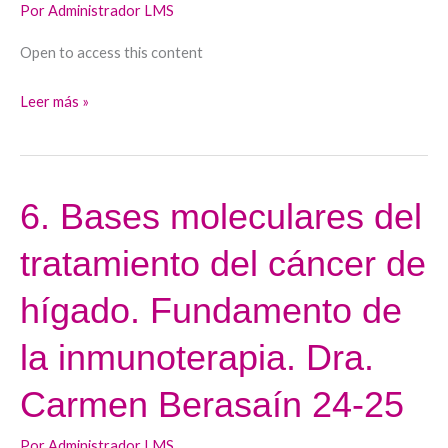
Por
Administrador LMS
Christie
Perelló
Open to access this content
24-
25
Leer más »
6. Bases moleculares del
6.
Bases
tratamiento del cáncer de
moleculares
del
hígado. Fundamento de
tratamiento
del
la inmunoterapia. Dra.
cáncer
Carmen Berasaín 24-25
de
hígado.
Por
Administrador LMS