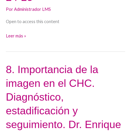
Hepatocolangiocarcinoma.
Por
Administrador LMS
Dr.
José
Open to access this content
Luis
Leer más »
Calleja
24-
25
8. Importancia de la
8.
Importancia
imagen en el CHC.
de
la
Diagnóstico,
imagen
en
estadificación y
el
seguimiento. Dr. Enrique
CHC.
Diagnóstico,