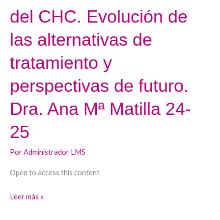
Tratamiento
del CHC. Evolución de
médico
del
las alternativas de
CHC.
Evolución
tratamiento y
de
perspectivas de futuro.
las
alternativas
Dra. Ana Mª Matilla 24-
de
tratamiento
25
y
perspectivas
Por
Administrador LMS
de
Open to access this content
futuro.
Dra.
Leer más »
Ana
Mª