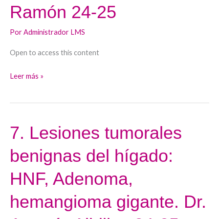
Ramón 24-25
estadificación
y
Por
Administrador LMS
seguimiento.
Dr.
Open to access this content
Enrique
Leer más »
Ramón
24-
25
7. Lesiones tumorales
7.
Lesiones
benignas del hígado:
tumorales
benignas
HNF, Adenoma,
del
hígado:
hemangioma gigante. Dr.
HNF,