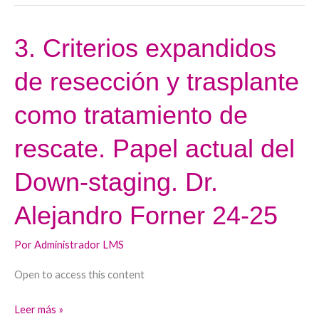
Matilla
24-
3. Criterios expandidos
3.
25
Criterios
de resección y trasplante
expandidos
de
como tratamiento de
resección
y
rescate. Papel actual del
trasplante
Down-staging. Dr.
como
tratamiento
Alejandro Forner 24-25
de
rescate.
Por
Administrador LMS
Papel
actual
Open to access this content
del
Leer más »
Down-