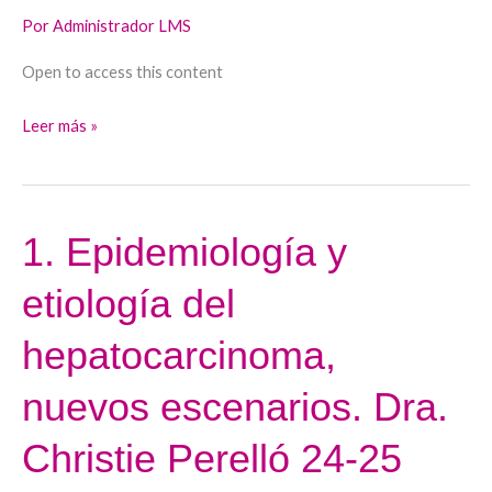
del
Por
Administrador LMS
estadio
Open to access this content
intermedio.
Dra.
Leer más »
Marco
Sanduzzi
24-
25
1. Epidemiología y
1.
Epidemiología
etiología del
y
etiología
hepatocarcinoma,
del
hepatocarcinoma,
nuevos escenarios. Dra.
nuevos
Christie Perelló 24-25
escenarios.
Dra.