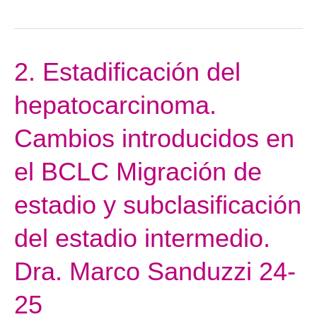
staging.
Dr.
Alejandro
2. Estadificación del
2.
Forner
Estadificación
24-
hepatocarcinoma.
del
25
hepatocarcinoma.
Cambios introducidos en
Cambios
introducidos
el BCLC Migración de
en
estadio y subclasificación
el
BCLC
del estadio intermedio.
Migración
de
Dra. Marco Sanduzzi 24-
estadio
y
25
subclasificación