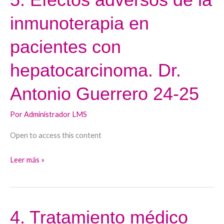
Efectos
inmunoterapia en
adversos
de
pacientes con
la
inmunoterapia
hepatocarcinoma. Dr.
en
Antonio Guerrero 24-25
pacientes
con
Por
Administrador LMS
hepatocarcinoma.
Dr.
Open to access this content
Antonio
Guerrero
Leer más »
24-
25
4. Tratamiento médico
4.