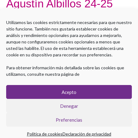
Agustín Albillos 24-25
Adenoma,
hemangioma
Por
Administrador LMS
gigante.
Utilizamos las cookies estrictamente necesarias para que nuestro
Dr.
sitio funcione. También nos gustaría establecer cookies de
Open to access this content
Agustín
análisis y rendimiento opcionales para ayudarnos a mejorarlo,
aunque no configuraremos cookies opcionales a menos que
Albillos
Leer más »
usted las habilite. El uso de esta herramienta establecerá una
24-
cookie en su dispositivo para recordar sus preferencias.
25
Para obtener información más detallada sobre las cookies que
utilizamos, consulte nuestra página de
Acepto
Denegar
Preferencias
Copyright © 2026 Plataforma eLearning Digestivo
Política de cookies
Declaración de privacidad
Aviso legal
|
Política de Privacidad
|
Política de Cookies