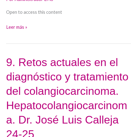
Fundamento
de
Open to access this content
la
inmunoterapia.
Leer más »
Dra.
Carmen
Berasaín
24-
9. Retos actuales en el
9.
25
Retos
diagnóstico y tratamiento
actuales
en
del colangiocarcinoma.
el
diagnóstico
Hepatocolangiocarcinom
y
a. Dr. José Luis Calleja
tratamiento
del
24-25
colangiocarcinoma.