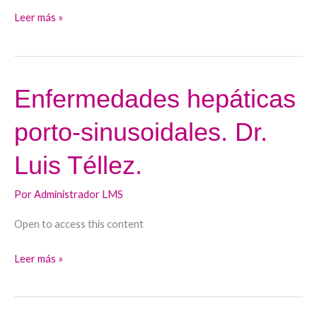
Albillos.
Leer más »
Enfermedades hepáticas
Enfermedades
hepáticas
porto-sinusoidales. Dr.
porto-
sinusoidales.
Luis Téllez.
Dr.
Luis
Por
Administrador LMS
Téllez.
Open to access this content
Leer más »