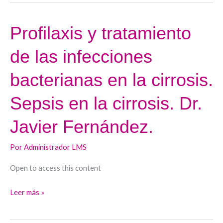
Dr.
Andrés
Profilaxis y tratamiento
Profilaxis
Cárdenas.
y
de las infecciones
tratamiento
de
bacterianas en la cirrosis.
las
infecciones
Sepsis en la cirrosis. Dr.
bacterianas
Javier Fernández.
en
la
Por
Administrador LMS
cirrosis.
Sepsis
Open to access this content
en
la
Leer más »
cirrosis.
Dr.