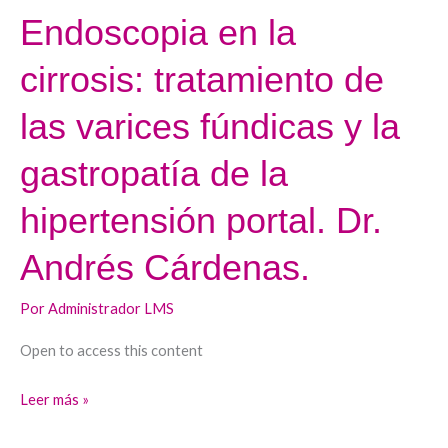
Endoscopia en la
Endoscopia
en
cirrosis: tratamiento de
la
cirrosis:
las varices fúndicas y la
tratamiento
de
gastropatía de la
las
hipertensión portal. Dr.
varices
fúndicas
Andrés Cárdenas.
y
la
Por
Administrador LMS
gastropatía
de
Open to access this content
la
Leer más »
hipertensión
portal.