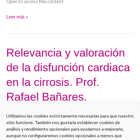
Open to access this content
y
Leer más »
progresión.
Dr.
Rubén
Francés
Relevancia y valoración
Relevancia
y
de la disfunción cardiaca
valoración
de
en la cirrosis. Prof.
la
disfunción
Rafael Bañares.
cardiaca
en
Por
Administrador LMS
Utilizamos las cookies estrictamente necesarias para que nuestro
la
sitio funcione. También nos gustaría establecer cookies de
Open to access this content
cirrosis.
análisis y rendimiento opcionales para ayudarnos a mejorarlo,
Prof.
aunque no configuraremos cookies opcionales a menos que
Leer más »