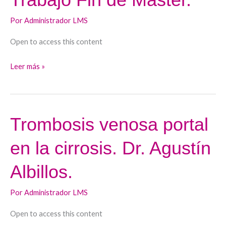
Fin
Por
Administrador LMS
de
Máster.
Open to access this content
Leer más »
Trombosis venosa portal
Trombosis
venosa
en la cirrosis. Dr. Agustín
portal
en
Albillos.
la
cirrosis.
Por
Administrador LMS
Dr.
Open to access this content
Agustín