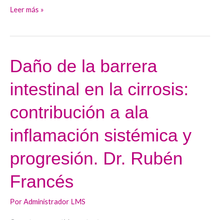
Leer más »
y
por
ascitis.
Dr.
Daño de la barrera
Daño
Rafael
de
Bañares.
intestinal en la cirrosis:
la
barrera
contribución a ala
intestinal
en
inflamación sistémica y
la
progresión. Dr. Rubén
cirrosis:
contribución
Francés
a
ala
Por
Administrador LMS
inflamación
sistémica