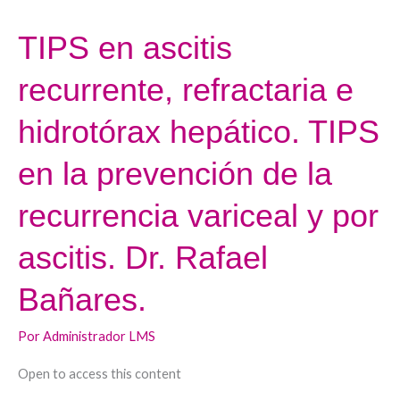
Javier
Fernández.
TIPS en ascitis
TIPS
en
recurrente, refractaria e
ascitis
recurrente,
hidrotórax hepático. TIPS
refractaria
e
en la prevención de la
hidrotórax
recurrencia variceal y por
hepático.
TIPS
ascitis. Dr. Rafael
en
la
Bañares.
prevención
de
Por
Administrador LMS
la
Open to access this content
recurrencia
variceal