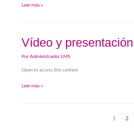
Leer más »
Vídeo
Vídeo y presentación
y
presentación
Por
Administrador LMS
5.2.
Open to access this content
Leer más »
1
2