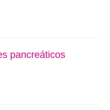
es pancreáticos