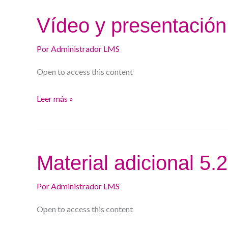
Vídeo
Vídeo y presentación
y
presentación
Por
Administrador LMS
5.3.
Open to access this content
Leer más »
Material
Material adicional 5.2
adicional
5.2.
Por
Administrador LMS
Open to access this content