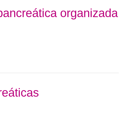
pancreática organizada
reáticas