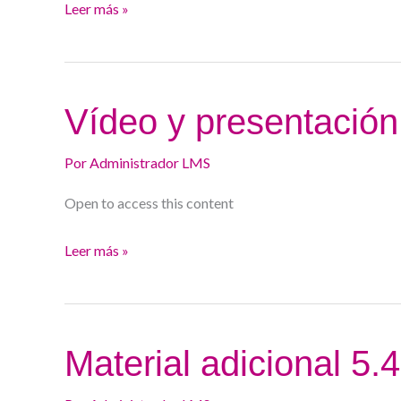
Leer más »
Vídeo
Vídeo y presentación
y
presentación
Por
Administrador LMS
5.4.
Open to access this content
Leer más »
Material
Material adicional 5.4
adicional