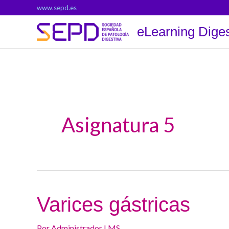
Ir
www.sepd.es
al
eLearning Diges
contenido
Asignatura 5
Varices
Varices gástricas
gástricas
Por
Administrador LMS