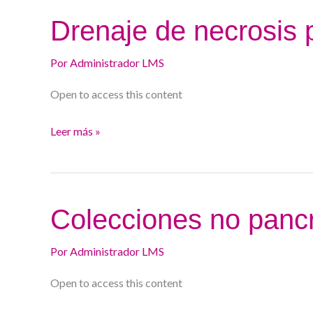
Drenaje
Drenaje de necrosis 
de
necrosis
Por
Administrador LMS
pancreática
Open to access this content
organizada
Leer más »
Colecciones
Colecciones no panc
no
pancreáticas
Por
Administrador LMS
Open to access this content