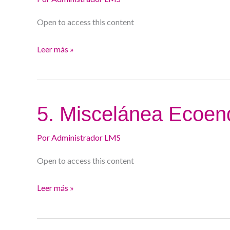
24-
Open to access this content
25
Leer más »
5.
5. Miscelánea Ecoen
Miscelánea
Ecoendoscopia
Por
Administrador LMS
Baja
Open to access this content
24-
25
Leer más »