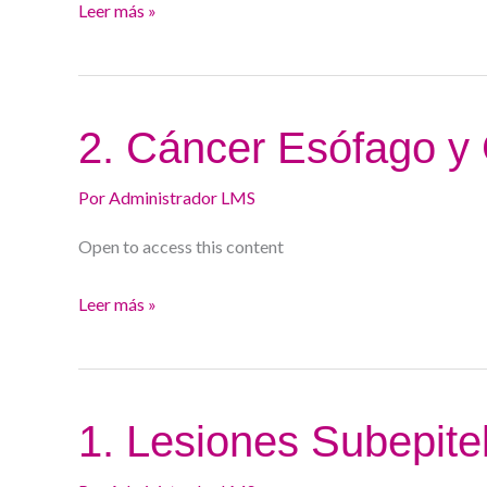
Leer más »
2.
2. Cáncer Esófago y 
Cáncer
Esófago
Por
Administrador LMS
y
Open to access this content
Gástrico
24-
Leer más »
25
1.
1. Lesiones Subepite
Lesiones