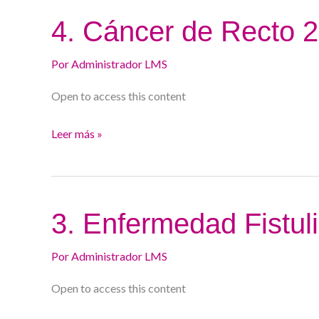
4.
4. Cáncer de Recto 
Cáncer
de
Por
Administrador LMS
Recto
Open to access this content
24-
25
Leer más »
3.
3. Enfermedad Fistul
Enfermedad
Fistulizante
Por
Administrador LMS
24-
Open to access this content
25