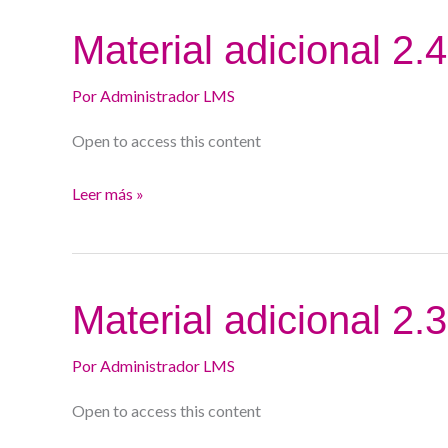
Material
Material adicional 2.
adicional
2.4.
Por
Administrador LMS
Curso
Open to access this content
24/25
Leer más »
Material
Material adicional 2.
adicional
2.3.
Por
Administrador LMS
Curso
Open to access this content
24/25