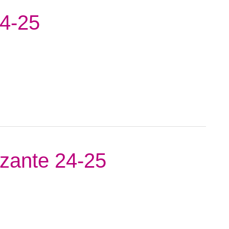
24-25
izante 24-25