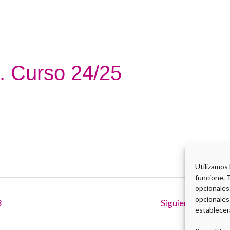
6. Curso 24/25
Utilizamos
funcione. 
opcionales
opcionales
3
Siguiente
→
establecer