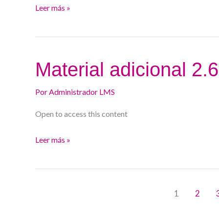
Leer más »
Material
Material adicional 2.
adicional
2.6.
Por
Administrador LMS
Curso
Open to access this content
24/25
Leer más »
1
2