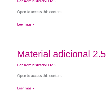
Subepiteliales
Por
Administrador LMS
24-
Open to access this content
25
Leer más »
Material
Material adicional 2.
adicional
2.5.
Por
Administrador LMS
Curso
Open to access this content
24/25
Leer más »