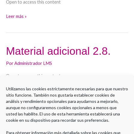
Open to access this content
Leer más »
Material adicional 2.8.
Material
adicional
Por
Administrador LMS
2.8.
Open to access this content
Utilizamos las cookies estrictamente necesarias para que nuestro
Leer más »
sitio funcione. También nos gustaría establecer cookies de
análisis y rendimiento opcionales para ayudarnos a mejorarlo,
aunque no configuraremos cookies opcionales a menos que
usted las habilite. El uso de esta herramienta establecerá una
cookie en su dispositivo para recordar sus preferencias.
1
2
3
Siguiente
→
Para obtener información más detallada sobre las cookies que