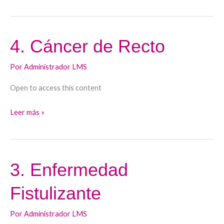
4. Cáncer de Recto
4.
Cáncer
Por
Administrador LMS
de
Recto
Open to access this content
Leer más »
3. Enfermedad
3.
Enfermedad
Fistulizante
Fistulizante
Por
Administrador LMS