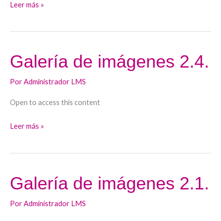
Leer más »
Galería de imágenes 2.4.
Galería
de
Por
Administrador LMS
imágenes
2.4.
Open to access this content
Leer más »
Galería de imágenes 2.1.
Galería
de
Por
Administrador LMS
imágenes
2.1.