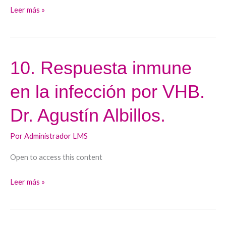
Javier
Leer más »
Crespo
10. Respuesta inmune
10.
Respuesta
en la infección por VHB.
inmune
en
Dr. Agustín Albillos.
la
infección
Por
Administrador LMS
por
Open to access this content
VHB.
Dr.
Leer más »
Agustín
Albillos.