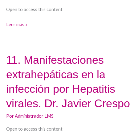
por
Open to access this content
VHB.
Dr.
Leer más »
Miguel
Ángel
Simón
11. Manifestaciones
11.
Manifestaciones
extrahepáticas en la
extrahepáticas
en
infección por Hepatitis
la
infección
virales. Dr. Javier Crespo
por
Hepatitis
Por
Administrador LMS
virales.
Open to access this content
Dr.