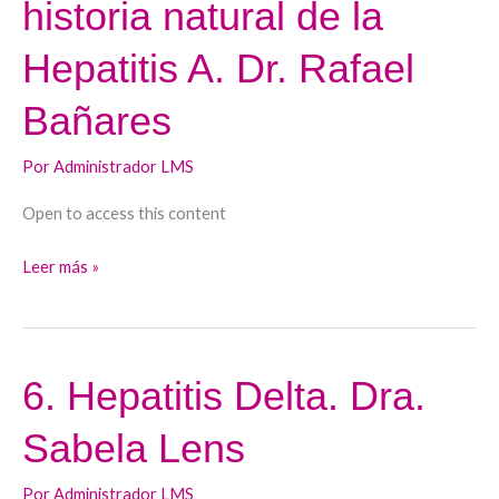
historia natural de la
e
historia
Hepatitis A. Dr. Rafael
natural
de
Bañares
la
Hepatitis
Por
Administrador LMS
A.
Open to access this content
Dr.
Rafael
Leer más »
Bañares
6. Hepatitis Delta. Dra.
6.
Hepatitis
Sabela Lens
Delta.
Dra.
Por
Administrador LMS