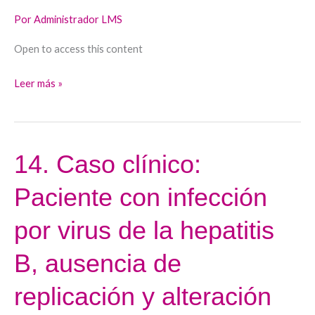
Dra.
Por
Administrador LMS
María
Buti.
Open to access this content
Leer más »
14. Caso clínico:
14.
Caso
Paciente con infección
clínico:
Paciente
por virus de la hepatitis
con
infección
B, ausencia de
por
replicación y alteración
virus
de