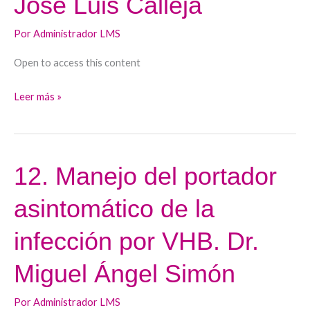
José Luis Calleja
Luis
por
Téllez
VHB.
Por
Administrador LMS
Dr.
Open to access this content
José
Luis
Leer más »
Calleja
12. Manejo del portador
12.
Manejo
asintomático de la
del
portador
infección por VHB. Dr.
asintomático
de
Miguel Ángel Simón
la
infección
Por
Administrador LMS