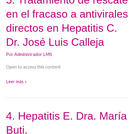
Tratamiento
en el fracaso a antivirales
de
rescate
directos en Hepatitis C.
en
el
Dr. José Luis Calleja
fracaso
a
Por
Administrador LMS
antivirales
Open to access this content
directos
en
Leer más »
Hepatitis
C.
Dr.
José
4. Hepatitis E. Dra. María
4.
Luis
Hepatitis
Calleja
Buti.
E.