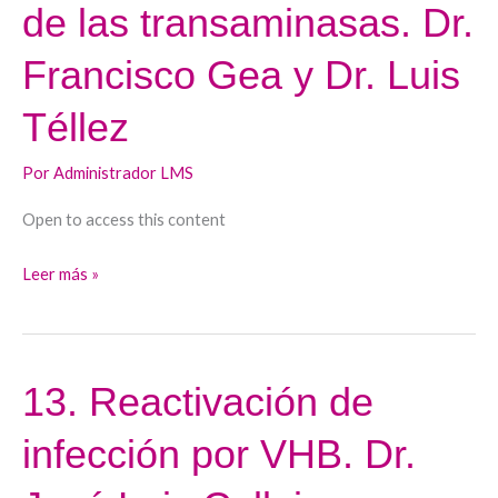
de las transaminasas. Dr.
la
hepatitis
Francisco Gea y Dr. Luis
B,
ausencia
Téllez
de
replicación
Por
Administrador LMS
y
Open to access this content
alteración
de
Leer más »
las
transaminasas.
Dr.
Francisco
13. Reactivación de
13.
Gea
Reactivación
y
infección por VHB. Dr.
de
Dr.
infección