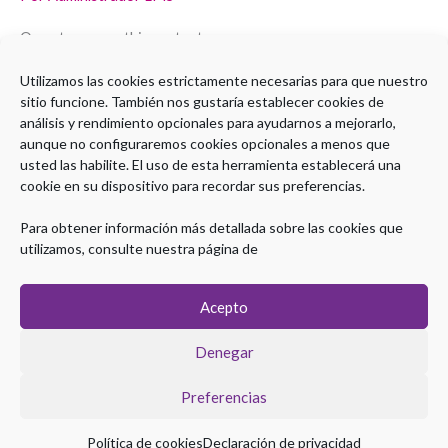
Sabela
Lens
Open to access this content
Utilizamos las cookies estrictamente necesarias para que nuestro
Leer más »
sitio funcione. También nos gustaría establecer cookies de
análisis y rendimiento opcionales para ayudarnos a mejorarlo,
aunque no configuraremos cookies opcionales a menos que
usted las habilite. El uso de esta herramienta establecerá una
cookie en su dispositivo para recordar sus preferencias.
1
2
Siguiente
→
Para obtener información más detallada sobre las cookies que
utilizamos, consulte nuestra página de
Acepto
Denegar
Preferencias
Copyright © 2026 Plataforma eLearning Digestivo
Política de cookies
Declaración de privacidad
Aviso legal
|
Política de Privacidad
|
Política de Cookies