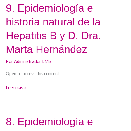
9. Epidemiología e
9.
Epidemiología
historia natural de la
e
historia
Hepatitis B y D. Dra.
natural
de
Marta Hernández
la
Hepatitis
Por
Administrador LMS
B
Open to access this content
y
D.
Leer más »
Dra.
Marta
Hernández
8. Epidemiología e
8.
Epidemiología