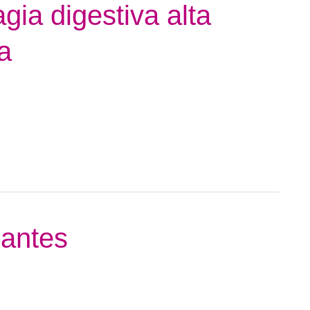
gia digestiva alta
a
lantes