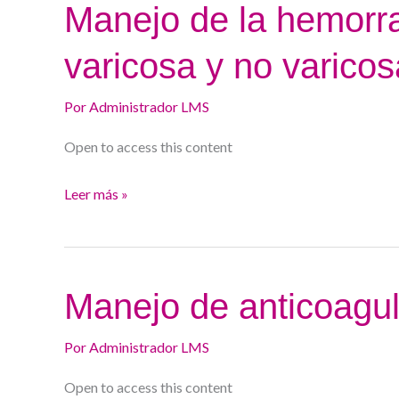
Manejo
Manejo de la hemorra
de
varicosa y no varicos
la
hemorragia
Por
Administrador LMS
digestiva
alta
Open to access this content
varicosa
y
Leer más »
no
varicosa
Manejo
Manejo de anticoagu
de
anticoagulantes
Por
Administrador LMS
Open to access this content