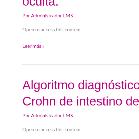
oculta.
hemorragia
Por
Administrador LMS
digestiva
oculta.
Open to access this content
Leer más »
Algoritmo
Algoritmo diagnóstic
diagnóstico
Crohn de intestino d
de
la
Por
Administrador LMS
enfermedad
de
Open to access this content
Crohn