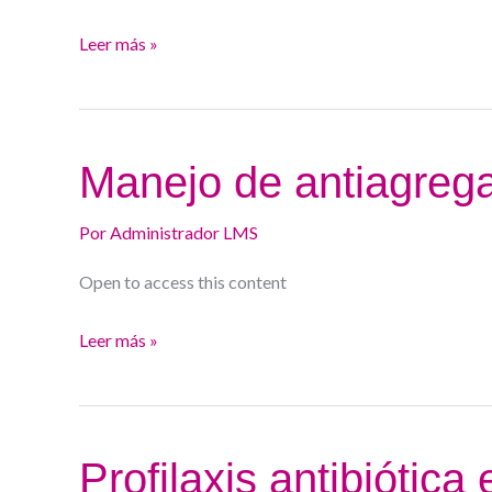
Leer más »
Manejo
Manejo de antiagreg
de
antiagregantes
Por
Administrador LMS
Open to access this content
Leer más »
Profilaxis
Profilaxis antibiótic