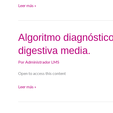
de
Leer más »
intestino
delgado.
Algoritmo
Algoritmo diagnóstic
diagnóstico
digestiva media.
de
la
Por
Administrador LMS
hemorragia
digestiva
Open to access this content
media.
Leer más »