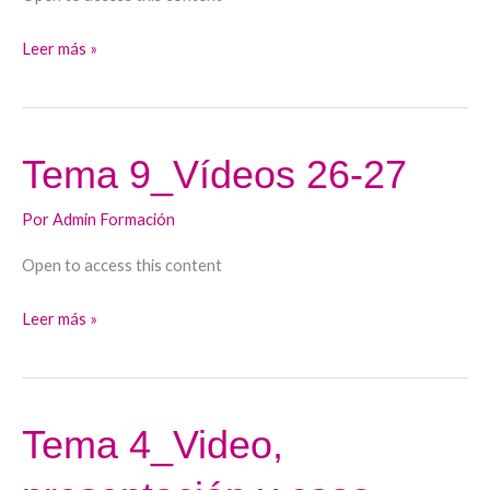
Leer más »
Tema 9_Vídeos 26-27
Tema
9_Vídeos
Por
Admin Formación
26-
27
Open to access this content
Leer más »
Tema 4_Video,
Tema
4_Video,