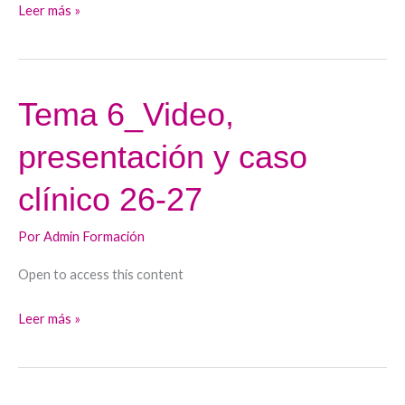
Leer más »
Tema 6_Video,
Tema
6_Video,
presentación y caso
presentación
y
clínico 26-27
caso
clínico
Por
Admin Formación
26-
Open to access this content
27
Leer más »