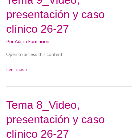
9_Video,
presentación y caso
presentación
y
clínico 26-27
caso
clínico
Por
Admin Formación
26-
Open to access this content
27
Leer más »
Tema 8_Video,
Tema
8_Video,
presentación y caso
presentación
y
clínico 26-27
caso