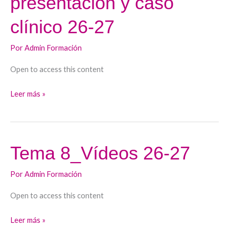
presentación y caso
presentación
y
clínico 26-27
caso
clínico
Por
Admin Formación
26-
Open to access this content
27
Leer más »
Tema 8_Vídeos 26-27
Tema
8_Vídeos
Por
Admin Formación
26-
27
Open to access this content
Leer más »