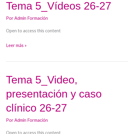
Tema 5_Vídeos 26-27
Tema
5_Vídeos
Por
Admin Formación
26-
27
Open to access this content
Leer más »
Tema 5_Video,
Tema
5_Video,
presentación y caso
presentación
y
clínico 26-27
caso
clínico
Por
Admin Formación
26-
Open to access this content
27