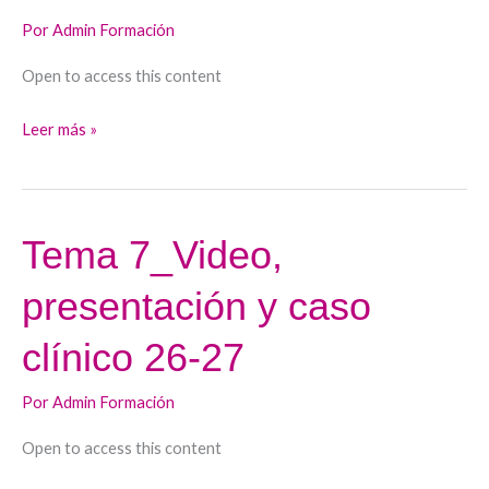
clínico
Por
Admin Formación
26-
Open to access this content
27
Leer más »
Tema 7_Video,
Tema
7_Video,
presentación y caso
presentación
y
clínico 26-27
caso
clínico
Por
Admin Formación
26-
Open to access this content
27