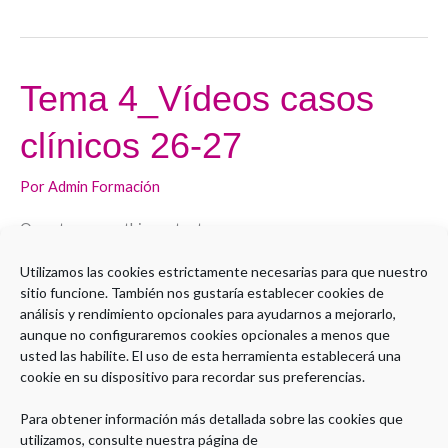
Tema 4_Vídeos casos
Tema
4_Vídeos
clínicos 26-27
casos
clínicos
Por
Admin Formación
26-
27
Open to access this content
Utilizamos las cookies estrictamente necesarias para que nuestro
Leer más »
sitio funcione. También nos gustaría establecer cookies de
análisis y rendimiento opcionales para ayudarnos a mejorarlo,
aunque no configuraremos cookies opcionales a menos que
usted las habilite. El uso de esta herramienta establecerá una
cookie en su dispositivo para recordar sus preferencias.
1
2
Siguiente
→
Para obtener información más detallada sobre las cookies que
utilizamos, consulte nuestra página de