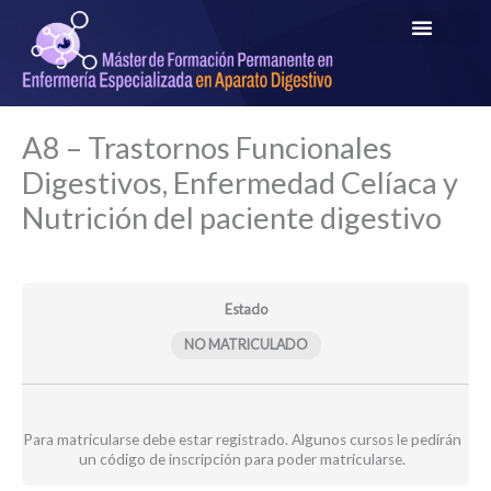
Ir
al
contenido
Clases
Clases
Test
Módulos
A8 – Trastornos Funcionales
en
grabadas_A8_ME
evaluación_A8_ME
directo_A8_ME
Digestivos, Enfermedad Celíaca y
Nutrición del paciente digestivo
Estado
NO MATRICULADO
Para matricularse debe estar registrado. Algunos cursos le pedirán
un código de inscripción para poder matricularse.