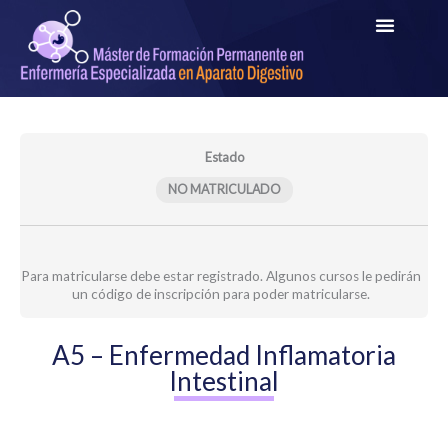
Ir
al
contenido
Clases
Clases
Test
Módulos
en
grabadas
de
directo
A5_ME
evaluación
Estado
A5_ME
A5_ME
NO MATRICULADO
Para matricularse debe estar registrado. Algunos cursos le pedirán
un código de inscripción para poder matricularse.
A5 – Enfermedad Inflamatoria
Intestinal