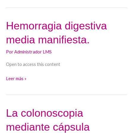
Hemorragia digestiva
Hemorragia
digestiva
media manifiesta.
media
manifiesta.
Por
Administrador LMS
Open to access this content
Leer más »
La colonoscopia
La
colonoscopia
mediante cápsula
mediante