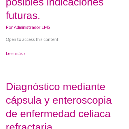
posibles indicaciones
y
posibles
futuras.
indicaciones
futuras.
Por
Administrador LMS
Open to access this content
Leer más »
Diagnóstico mediante
Diagnóstico
mediante
cápsula y enteroscopia
cápsula
y
de enfermedad celiaca
enteroscopia
de
refractaria.