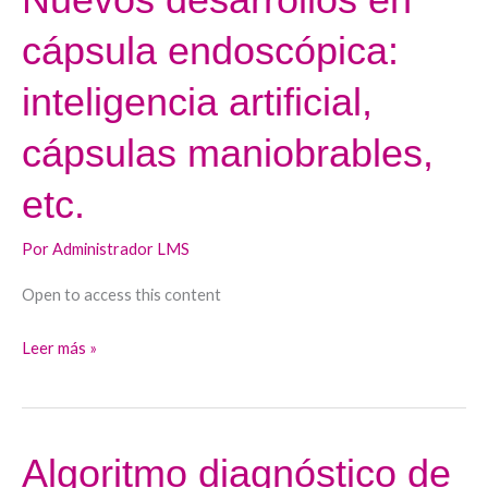
desarrollos
cápsula endoscópica:
en
cápsula
inteligencia artificial,
endoscópica:
inteligencia
cápsulas maniobrables,
artificial,
etc.
cápsulas
maniobrables,
Por
Administrador LMS
etc.
Open to access this content
Leer más »
Algoritmo diagnóstico de
Algoritmo