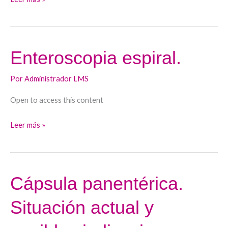
el
anciano.
Enteroscopia espiral.
Enteroscopia
espiral.
Por
Administrador LMS
Open to access this content
Leer más »
Cápsula panentérica.
Cápsula
panentérica.
Situación actual y
Situación
actual