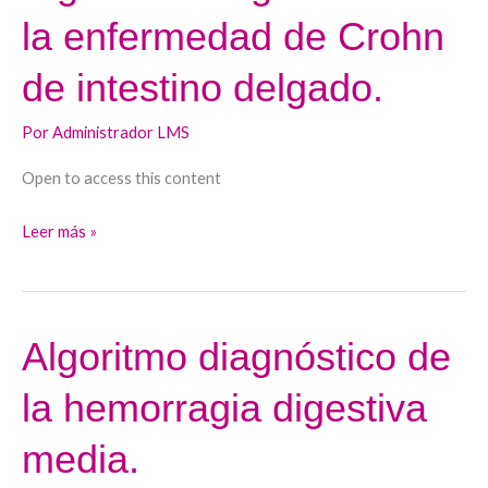
diagnóstico
la enfermedad de Crohn
de
la
de intestino delgado.
enfermedad
de
Por
Administrador LMS
Crohn
Open to access this content
de
intestino
Leer más »
delgado.
Algoritmo diagnóstico de
Algoritmo
diagnóstico
la hemorragia digestiva
de
la
media.
hemorragia