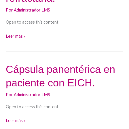
enfermedad
celiaca
Por
Administrador LMS
refractaria.
Open to access this content
Leer más »
Cápsula panentérica en
Cápsula
panentérica
paciente con EICH.
en
paciente
Por
Administrador LMS
con
EICH.
Open to access this content
Leer más »