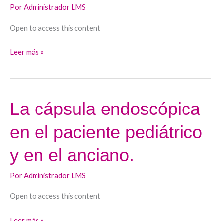
digestiva
Por
Administrador LMS
media.
Open to access this content
Leer más »
La cápsula endoscópica
La
cápsula
en el paciente pediátrico
endoscópica
en
y en el anciano.
el
paciente
Por
Administrador LMS
pediátrico
Open to access this content
y
en
Leer más »