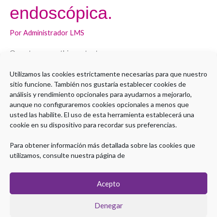
cápsula
endoscópica.
endoscópica.
Por
Administrador LMS
Open to access this content
Utilizamos las cookies estrictamente necesarias para que nuestro
Leer más »
sitio funcione. También nos gustaría establecer cookies de
análisis y rendimiento opcionales para ayudarnos a mejorarlo,
aunque no configuraremos cookies opcionales a menos que
usted las habilite. El uso de esta herramienta establecerá una
cookie en su dispositivo para recordar sus preferencias.
1
2
Siguiente
→
Para obtener información más detallada sobre las cookies que
utilizamos, consulte nuestra página de
Acepto
Denegar